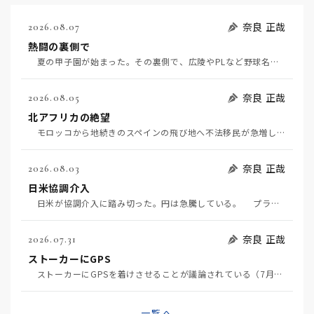
奈良 正哉
2026.08.07
熱闘の裏側で
夏の甲子園が始まった。その裏側で、広陵やPLなど野球名門校（だった）の不祥事のその後について、「熱…
奈良 正哉
2026.08.05
北アフリカの絶望
モロッコから地続きのスペインの飛び地へ不法移民が急増していて、当地の大問題となっている。「海を泳い…
奈良 正哉
2026.08.03
日米協調介入
日米が協調介入に踏み切った。円は急騰している。 プラザ合意以降、協調介入は為替相場の転機になって…
奈良 正哉
2026.07.31
ストーカーにGPS
ストーカーにGPSを着けさせることが議論されている（7月29日日経）。反対派は「ストーカーにも人権…
一覧へ