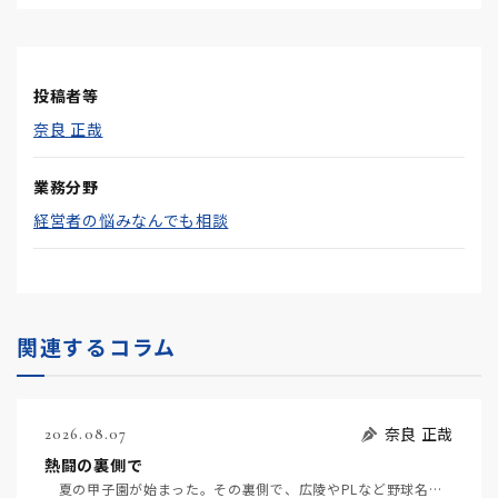
投稿者等
奈良 正哉
業務分野
経営者の悩みなんでも相談
関連するコラム
奈良 正哉
2026.08.07
熱闘の裏側で
夏の甲子園が始まった。その裏側で、広陵やPLなど野球名門校（だった）の不祥事のその後について、「熱…