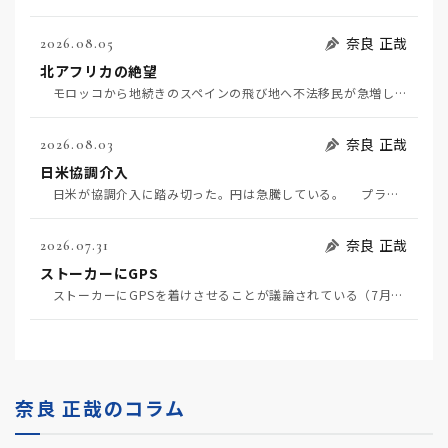
奈良 正哉
2026.08.05
北アフリカの絶望
モロッコから地続きのスペインの飛び地へ不法移民が急増していて、当地の大問題となっている。「海を泳い…
奈良 正哉
2026.08.03
日米協調介入
日米が協調介入に踏み切った。円は急騰している。 プラザ合意以降、協調介入は為替相場の転機になって…
奈良 正哉
2026.07.31
ストーカーにGPS
ストーカーにGPSを着けさせることが議論されている（7月29日日経）。反対派は「ストーカーにも人権…
奈良 正哉のコラム