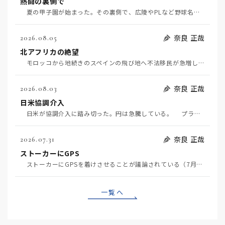
熱闘の裏側で
夏の甲子園が始まった。その裏側で、広陵やPLなど野球名門校（だった）の不祥事のその後について、「熱…
奈良 正哉
2026.08.05
北アフリカの絶望
モロッコから地続きのスペインの飛び地へ不法移民が急増していて、当地の大問題となっている。「海を泳い…
奈良 正哉
2026.08.03
日米協調介入
日米が協調介入に踏み切った。円は急騰している。 プラザ合意以降、協調介入は為替相場の転機になって…
奈良 正哉
2026.07.31
ストーカーにGPS
ストーカーにGPSを着けさせることが議論されている（7月29日日経）。反対派は「ストーカーにも人権…
一覧へ