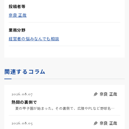
投稿者等
奈良 正哉
業務分野
経営者の悩みなんでも相談
関連するコラム
奈良 正哉
2026.08.07
熱闘の裏側で
夏の甲子園が始まった。その裏側で、広陵やPLなど野球名門校（だった）の不祥事のその後について、「熱…
奈良 正哉
2026.08.05