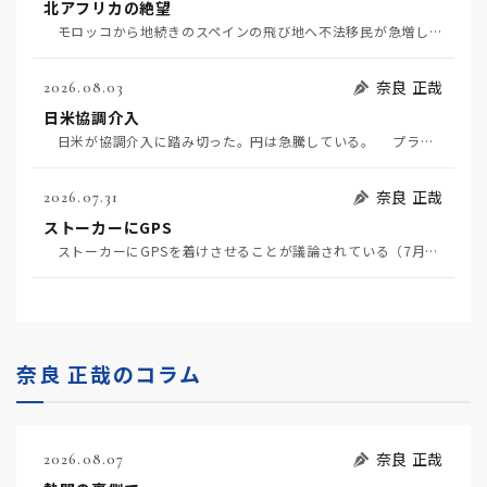
北アフリカの絶望
モロッコから地続きのスペインの飛び地へ不法移民が急増していて、当地の大問題となっている。「海を泳い…
奈良 正哉
2026.08.03
日米協調介入
日米が協調介入に踏み切った。円は急騰している。 プラザ合意以降、協調介入は為替相場の転機になって…
奈良 正哉
2026.07.31
ストーカーにGPS
ストーカーにGPSを着けさせることが議論されている（7月29日日経）。反対派は「ストーカーにも人権…
奈良 正哉のコラム
奈良 正哉
2026.08.07