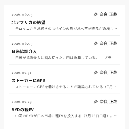
奈良 正哉
2026.08.05
北アフリカの絶望
モロッコから地続きのスペインの飛び地へ不法移民が急増していて、当地の大問題となっている。「海を泳い…
奈良 正哉
2026.08.03
日米協調介入
日米が協調介入に踏み切った。円は急騰している。 プラザ合意以降、協調介入は為替相場の転機になって…
奈良 正哉
2026.07.31
ストーカーにGPS
ストーカーにGPSを着けさせることが議論されている（7月29日日経）。反対派は「ストーカーにも人権…
奈良 正哉
2026.07.29
BYDの軽EV
中国のBYDが日本市場に軽EVを投入する（7月29日日経）。この報道について思うこと3つ。 一つ…