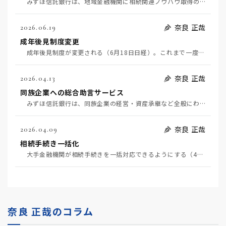
みずほ信託銀行は、地域金融機関に相続関連ノウハウ取得のためのサブスクサービスを提供する。 ゼロ金…
奈良 正哉
2026.06.19
成年後見制度変更
成年後見制度が変更される（6月18日日経）。これまで一度後見人が就くと終身だったのが、途中でやめら…
奈良 正哉
2026.04.13
同族企業への総合助言サービス
みずほ信託銀行は、同族企業の経営・資産承継など全般にわたる助言サービスを開始する（4月7日日経）。…
奈良 正哉
2026.04.09
相続手続き一括化
大手金融機関が相続手続きを一括対応できるようにする（4月9日日経）。「一括」が何を示すのかわからな…
奈良 正哉のコラム