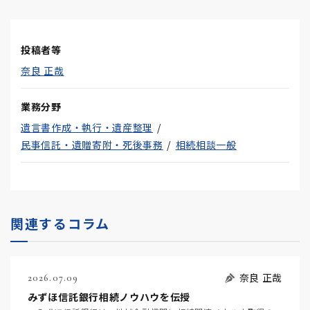
投稿者等
奈良 正哉
業務分野
遺言書作成・執行・遺産整理
民事信託・遺贈寄附・死後事務
相続相談一般
関連するコラム
奈良 正哉
2026.07.09
みずほ信託銀行相続ノウハウを伝授