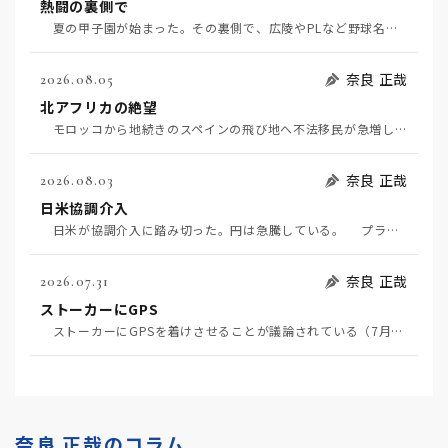
熱闘の裏側で
夏の甲子園が始まった。その裏側で、広陵やPLなど野球名門校（だった）の不祥事のその後について、「熱…
奈良 正哉
2026.08.05
北アフリカの絶望
モロッコから地続きのスペインの飛び地へ不法移民が急増していて、当地の大問題となっている。「海を泳い…
奈良 正哉
2026.08.03
日米協調介入
日米が協調介入に踏み切った。円は急騰している。 プラザ合意以降、協調介入は為替相場の転機になって…
奈良 正哉
2026.07.31
ストーカーにGPS
ストーカーにGPSを着けさせることが議論されている（7月29日日経）。反対派は「ストーカーにも人権…
奈良 正哉のコラム