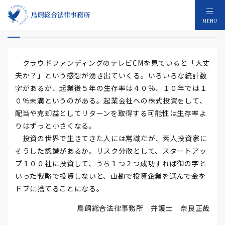
クラウドファンディングのリスク認識
MENU
クラウドファンディングのテレビCMを見ていると「大丈
夫か？」という感想が湧き出ていくる。いろいろな統計数
字があるが、起業後５年の生存率は４０％、１０年では１
０％未満というのがある。起業会社への株式投資をして、
配当や売却益としてリターンを取得する可能性は生存率よ
りはずっと小さくなる。
投資の世界で生きてきた人には常識だが、素人投資家に
そうした認識があるか。リスク分散として、スタートアッ
プ１００社に投資して、うち１つ２つ成功すれば御の字と
いった戦略で投資しないと、山勘で投資企業を選んで金を
ドブに捨てることになる。
鳥飼総合法律事務所 弁護士 奈良正哉