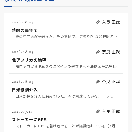
奈良 正哉
2026.08.07
熱闘の裏側で
夏の甲子園が始まった。その裏側で、広陵やPLなど野球名門校（だった）の不祥事のその後について、「熱…
奈良 正哉
2026.08.05
北アフリカの絶望
モロッコから地続きのスペインの飛び地へ不法移民が急増していて、当地の大問題となっている。「海を泳い…
奈良 正哉
2026.08.03
日米協調介入
日米が協調介入に踏み切った。円は急騰している。 プラザ合意以降、協調介入は為替相場の転機になって…
奈良 正哉
2026.07.31
ストーカーにGPS
ストーカーにGPSを着けさせることが議論されている（7月29日日経）。反対派は「ストーカーにも人権…