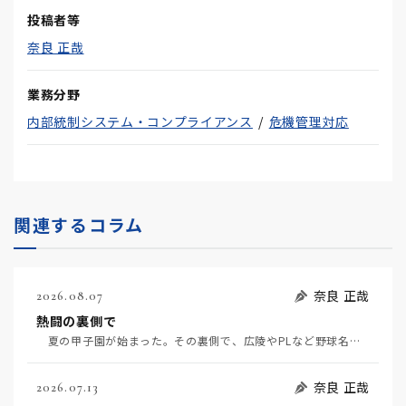
投稿者等
奈良 正哉
業務分野
内部統制システム・コンプライアンス
危機管理対応
関連するコラム
奈良 正哉
2026.08.07
熱闘の裏側で
夏の甲子園が始まった。その裏側で、広陵やPLなど野球名門校（だった）の不祥事のその後について、「熱…
奈良 正哉
2026.07.13