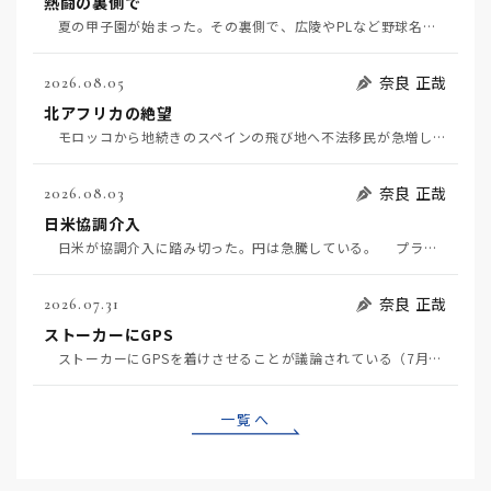
熱闘の裏側で
夏の甲子園が始まった。その裏側で、広陵やPLなど野球名門校（だった）の不祥事のその後について、「熱…
奈良 正哉
2026.08.05
北アフリカの絶望
モロッコから地続きのスペインの飛び地へ不法移民が急増していて、当地の大問題となっている。「海を泳い…
奈良 正哉
2026.08.03
日米協調介入
日米が協調介入に踏み切った。円は急騰している。 プラザ合意以降、協調介入は為替相場の転機になって…
奈良 正哉
2026.07.31
ストーカーにGPS
ストーカーにGPSを着けさせることが議論されている（7月29日日経）。反対派は「ストーカーにも人権…
一覧へ