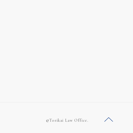
©Torikai Law Office.
ー