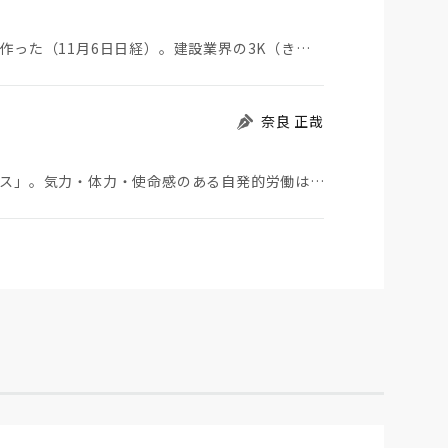
大手建設会社大林組が建設現場にカフェ風休憩所を作った（11月6日日経）。建設業界の3K（きつい、汚…
奈良 正哉
高市発言で一時話題になった「ワークライフバランス」。気力・体力・使命感のある自発的労働はこんな建前…