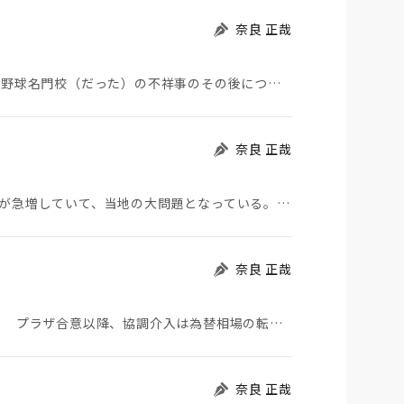
奈良 正哉
夏の甲子園が始まった。その裏側で、広陵やPLなど野球名門校（だった）の不祥事のその後について、「熱…
奈良 正哉
モロッコから地続きのスペインの飛び地へ不法移民が急増していて、当地の大問題となっている。「海を泳い…
奈良 正哉
日米が協調介入に踏み切った。円は急騰している。 プラザ合意以降、協調介入は為替相場の転機になって…
奈良 正哉