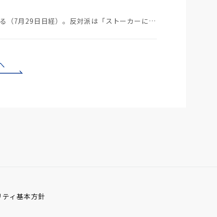
ストーカーにGPSを着けさせることが議論されている（7月29日日経）。反対派は「ストーカーにも人権…
へ
リティ基本方針