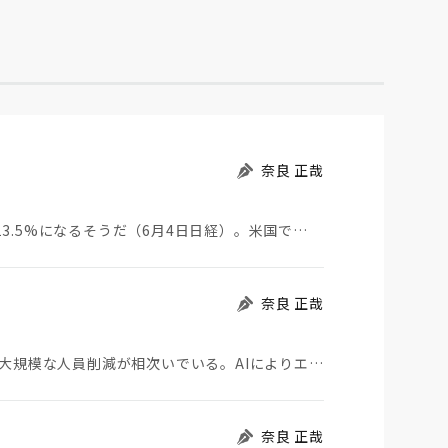
奈良 正哉
13.5%になるそうだ（6月4日日経）。米国で…
奈良 正哉
アマゾンやマイクロソフトなど、メガテック企業で大規模な人員削減が相次いでいる。AIによりエンジニア…
奈良 正哉