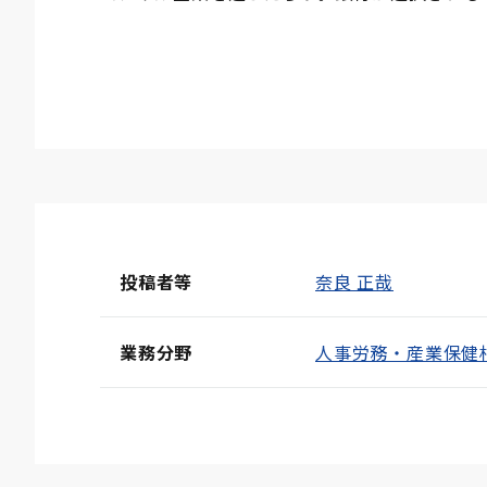
投稿者等
奈良 正哉
業務分野
人事労務・産業保健