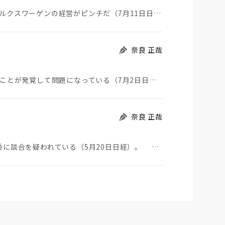
一時期トヨタと販売台数世界一を競っていた、フォルクスワーゲンの経営がピンチだ（7月11日日経）。そ…
奈良 正哉
自衛隊が中国製ウイルス感染USBを長年使っていたことが発覚して問題になっている（7月2日日経）。筆…
奈良 正哉
北海道新幹線の延伸に絡んで、建設会社9社が公取委に談合を疑われている（5月20日日経）。 談合と…