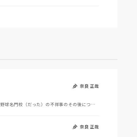
奈良 正哉
夏の甲子園が始まった。その裏側で、広陵やPLなど野球名門校（だった）の不祥事のその後について、「熱…
奈良 正哉