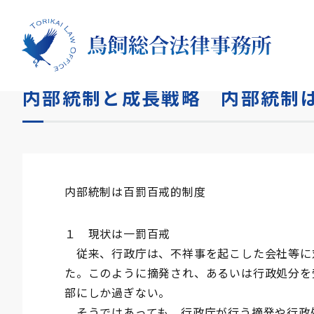
HOME
コラム
内部統制と成長戦略 内部統制は百罰
内部統制と成長戦略 内部統制
内部統制は百罰百戒的制度
１ 現状は一罰百戒
従来、行政庁は、不祥事を起こした会社等に
た。このように摘発され、あるいは行政処分を
部にしか過ぎない。
そうではあっても、行政庁が行う摘発や行政