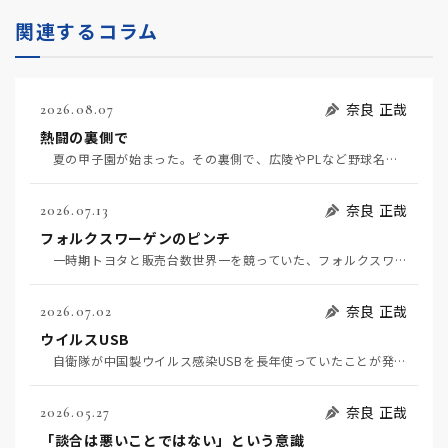
関連するコラム
奈良 正哉
2026.08.07
熱闘の裏側で
夏の甲子園が始まった。その裏側で、広陵やPLなど野球名門校（だった）の不祥事のその後について、「熱…
奈良 正哉
2026.07.13
フォルクスワーゲンのピンチ
一時期トヨタと販売台数世界一を競っていた、フォルクスワーゲンの経営がピンチだ（7月11日日経）。そ…
奈良 正哉
2026.07.02
ウイルスUSB
自衛隊が中国製ウイルス感染USBを長年使っていたことが発覚して問題になっている（7月2日日経）。筆…
奈良 正哉
2026.05.27
「談合は悪いことではない」という意識