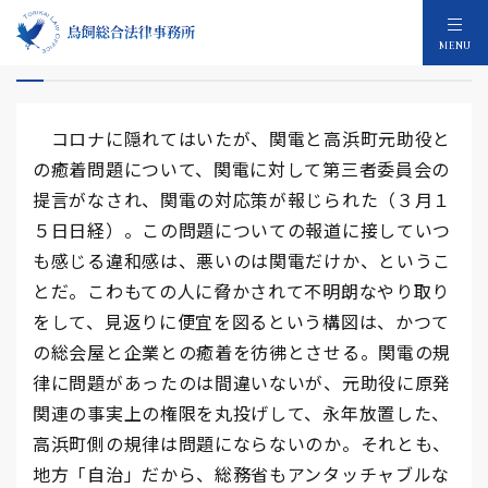
規律が問題なのは関電だけか？
MENU
コロナに隠れてはいたが、関電と高浜町元助役と
の癒着問題について、関電に対して第三者委員会の
提言がなされ、関電の対応策が報じられた（３月１
５日日経）。この問題についての報道に接していつ
も感じる違和感は、悪いのは関電だけか、というこ
とだ。こわもての人に脅かされて不明朗なやり取り
をして、見返りに便宜を図るという構図は、かつて
の総会屋と企業との癒着を彷彿とさせる。関電の規
律に問題があったのは間違いないが、元助役に原発
関連の事実上の権限を丸投げして、永年放置した、
高浜町側の規律は問題にならないのか。それとも、
地方「自治」だから、総務省もアンタッチャブルな