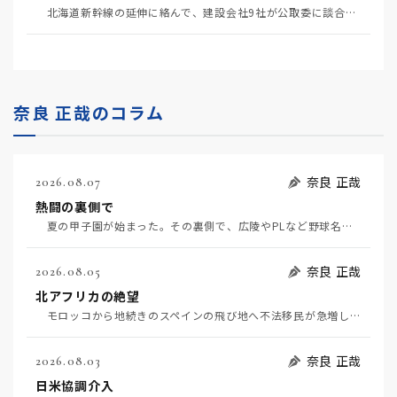
北海道新幹線の延伸に絡んで、建設会社9社が公取委に談合を疑われている（5月20日日経）。 談合と…
奈良 正哉のコラム
奈良 正哉
2026.08.07
熱闘の裏側で
夏の甲子園が始まった。その裏側で、広陵やPLなど野球名門校（だった）の不祥事のその後について、「熱…
奈良 正哉
2026.08.05
北アフリカの絶望
モロッコから地続きのスペインの飛び地へ不法移民が急増していて、当地の大問題となっている。「海を泳い…
奈良 正哉
2026.08.03
日米協調介入