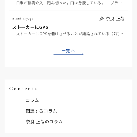
日米が協調介入に踏み切った。円は急騰している。 プラザ合意以降、協調介入は為替相場の転機になって…
奈良 正哉
2026.07.31
ストーカーにGPS
ストーカーにGPSを着けさせることが議論されている（7月29日日経）。反対派は「ストーカーにも人権…
一覧へ
Contents
コラム
関連するコラム
奈良 正哉のコラム