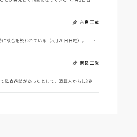
奈良 正哉
北海道新幹線の延伸に絡んで、建設会社9社が公取委に談合を疑われている（5月20日日経）。 談合と…
奈良 正哉
PwCは、中国大手不動産会社で清算中の恒大について監査過誤があったとして、清算人から1.3兆円の損…