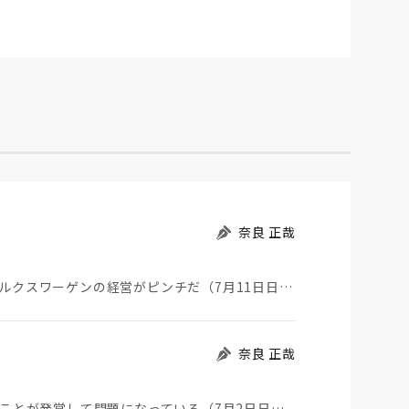
奈良 正哉
一時期トヨタと販売台数世界一を競っていた、フォルクスワーゲンの経営がピンチだ（7月11日日経）。そ…
奈良 正哉
自衛隊が中国製ウイルス感染USBを長年使っていたことが発覚して問題になっている（7月2日日経）。筆…