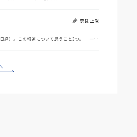
奈良 正哉
中国のBYDが日本市場に軽EVを投入する（7月29日日経）。この報道について思うこと3つ。 一つ…
へ