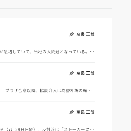
奈良 正哉
モロッコから地続きのスペインの飛び地へ不法移民が急増していて、当地の大問題となっている。「海を泳い…
奈良 正哉
日米が協調介入に踏み切った。円は急騰している。 プラザ合意以降、協調介入は為替相場の転機になって…
奈良 正哉
ストーカーにGPSを着けさせることが議論されている（7月29日日経）。反対派は「ストーカーにも人権…