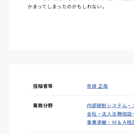
かまってしまったのかもしれない。
投稿者等
奈良 正哉
業務分野
内部統制システム・
会社・法人法務相談
事業承継・Ｍ＆Ａ相