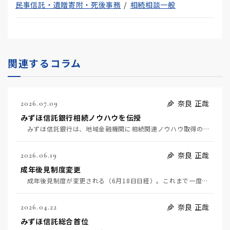
民事信託・遺贈寄附・死後事務
相続相談一般
関連するコラム
奈良 正哉
2026.07.09
みずほ信託銀行相続ノウハウを伝授
みずほ信託銀行は、地域金融機関に相続関連ノウハウ取得のためのサブスクサービスを提供する。 ゼロ金…
奈良 正哉
2026.06.19
成年後見制度変更
成年後見制度が変更される（6月18日日経）。これまで一度後見人が就くと終身だったのが、途中でやめら…
奈良 正哉
2026.04.22
みずほ信託総合首位