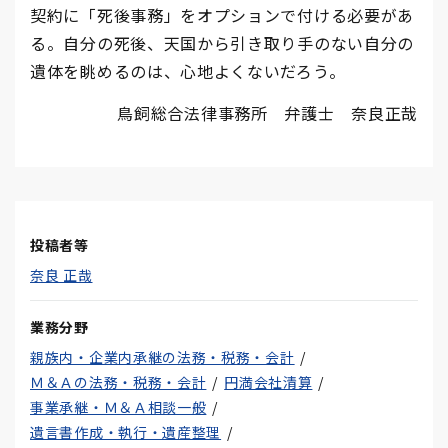
契約に「死後事務」をオプションで付ける必要があ
る。自分の死後、天国から引き取り手のない自分の
遺体を眺めるのは、心地よくないだろう。
鳥飼総合法律事務所 弁護士 奈良正哉
投稿者等
奈良 正哉
業務分野
親族内・企業内承継の法務・税務・会計
Ｍ＆Ａの法務・税務・会計
円満会社清算
事業承継・Ｍ＆Ａ相談一般
遺言書作成・執行・遺産整理