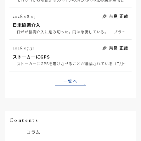
奈良 正哉
2026.08.03
日米協調介入
日米が協調介入に踏み切った。円は急騰している。 プラザ合意以降、協調介入は為替相場の転機になって…
奈良 正哉
2026.07.31
ストーカーにGPS
ストーカーにGPSを着けさせることが議論されている（7月29日日経）。反対派は「ストーカーにも人権…
一覧へ
Contents
コラム