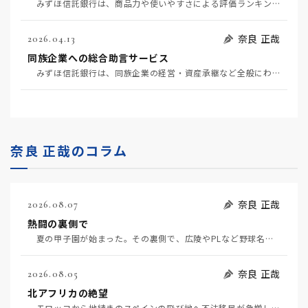
みずほ信託銀行は、商品力や使いやすさによる評価ランキングで初の総合首位となった。（4月22日日経評…
奈良 正哉
2026.04.13
同族企業への総合助言サービス
みずほ信託銀行は、同族企業の経営・資産承継など全般にわたる助言サービスを開始する（4月7日日経）。…
奈良 正哉のコラム
奈良 正哉
2026.08.07
熱闘の裏側で
夏の甲子園が始まった。その裏側で、広陵やPLなど野球名門校（だった）の不祥事のその後について、「熱…
奈良 正哉
2026.08.05
北アフリカの絶望
モロッコから地続きのスペインの飛び地へ不法移民が急増していて、当地の大問題となっている。「海を泳い…