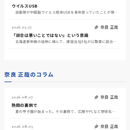
ウイルスUSB
自衛隊が中国製ウイルス感染USBを長年使っていたことが発覚して問題になっている（7月2日日経）。筆…
奈良 正哉
2026.05.27
「談合は悪いことではない」という意識
北海道新幹線の延伸に絡んで、建設会社9社が公取委に談合を疑われている（5月20日日経）。 談合と…
奈良 正哉のコラム
奈良 正哉
2026.08.07
熱闘の裏側で
夏の甲子園が始まった。その裏側で、広陵やPLなど野球名門校（だった）の不祥事のその後について、「熱…
奈良 正哉
2026.08.05