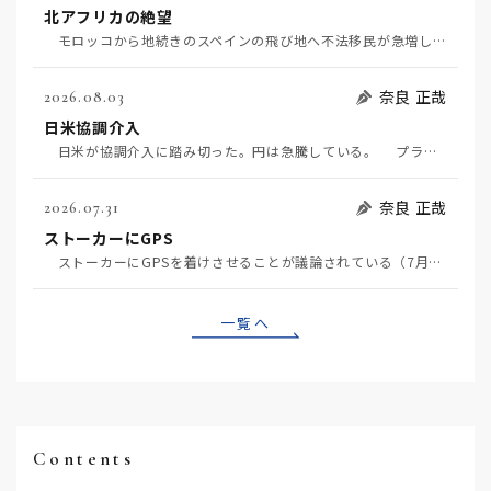
北アフリカの絶望
モロッコから地続きのスペインの飛び地へ不法移民が急増していて、当地の大問題となっている。「海を泳い…
奈良 正哉
2026.08.03
日米協調介入
日米が協調介入に踏み切った。円は急騰している。 プラザ合意以降、協調介入は為替相場の転機になって…
奈良 正哉
2026.07.31
ストーカーにGPS
ストーカーにGPSを着けさせることが議論されている（7月29日日経）。反対派は「ストーカーにも人権…
一覧へ
Contents