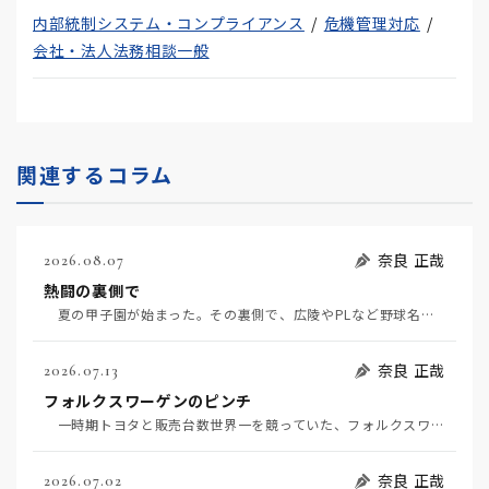
内部統制システム・コンプライアンス
危機管理対応
会社・法人法務相談一般
関連するコラム
奈良 正哉
2026.08.07
熱闘の裏側で
夏の甲子園が始まった。その裏側で、広陵やPLなど野球名門校（だった）の不祥事のその後について、「熱…
奈良 正哉
2026.07.13
フォルクスワーゲンのピンチ
一時期トヨタと販売台数世界一を競っていた、フォルクスワーゲンの経営がピンチだ（7月11日日経）。そ…
奈良 正哉
2026.07.02