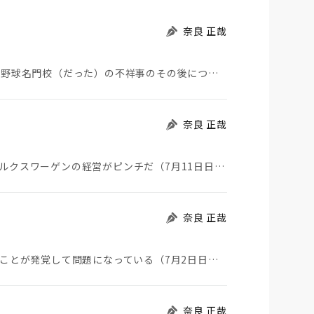
奈良 正哉
夏の甲子園が始まった。その裏側で、広陵やPLなど野球名門校（だった）の不祥事のその後について、「熱…
奈良 正哉
一時期トヨタと販売台数世界一を競っていた、フォルクスワーゲンの経営がピンチだ（7月11日日経）。そ…
奈良 正哉
自衛隊が中国製ウイルス感染USBを長年使っていたことが発覚して問題になっている（7月2日日経）。筆…
奈良 正哉