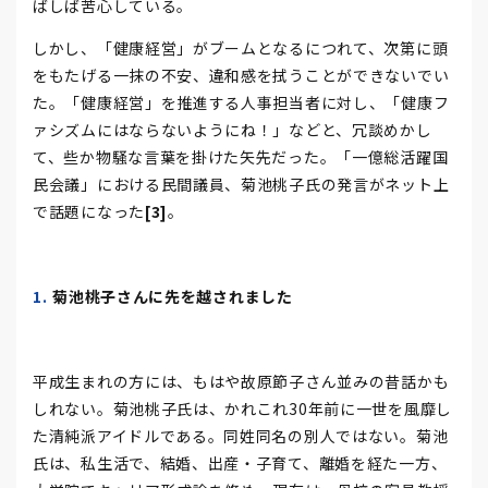
ばしば苦心している。
しかし、「健康経営」がブームとなるにつれて、次第に頭
をもたげる一抹の不安、違和感を拭うことができないでい
た。「健康経営」を推進する人事担当者に対し、「健康フ
ァシズムにはならないようにね！」などと、冗談めかし
て、些か物騒な言葉を掛けた矢先だった。「一億総活躍国
民会議」における民間議員、菊池桃子氏の発言がネット上
で話題になった
[3]
。
菊池桃子さんに先を越されました
平成生まれの方には、もはや故原節子さん並みの昔話かも
しれない。菊池桃子氏は、かれこれ30年前に一世を風靡し
た清純派アイドルである。同姓同名の別人ではない。菊池
氏は、私生活で、結婚、出産・子育て、離婚を経た一方、