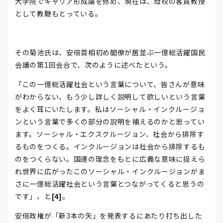
大学院でキャリア形成論を修め、現在は、母校の客員教授
として教鞭もとっている。
その菊池氏は、安倍首相初め閣僚が居並ぶ一億総活躍国民
会議の第1回会合で、次のように述べたという。
「この一億総活躍社会という言葉について、皆さんが意味
がわからない、もう少し詳しく説明して欲しいという言葉
をよく耳にいたします。私はソーシャル・インクルージョ
ンという言葉で多くの部分の説明を補えるのかと思ってい
ます。ソーシャル・エクスクルージョン、社会から排除す
るものをつくる。インクルージョンは社会から排除するも
のをつくらない。国連の理念をもとに広義な意味に捉えら
れ世界に広がったこのソーシャル・インクルージョンがま
さに一億総活躍社会という言葉とつながってくると思うの
です」、と
[4]
。
安倍政権が「新3本の矢」を発表するにあたり打ち出した