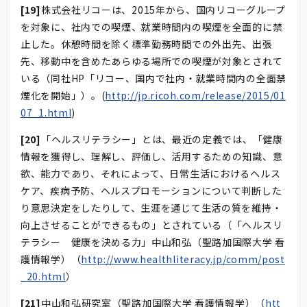
[19]
株式会社リコーは、2015年から、国内リコーグループ
を対象に、社内での喫煙、就業時間内の喫煙を全面的に禁
止した。休憩時間を除く標準勤務時間での外出先、出張
先、移動中を含めたあらゆる場所での喫煙が対象とされて
いる（同社HP「リコー、国内で社内・就業時間内の全面禁
煙化を開始」）。(
http://jp.ricoh.com/release/2015/01
07_1.html
)
[20]
「ヘルスリテラシー」とは、最近の定義では、「健康
情報を獲得し、理解し、評価し、活用するための知識、意
欲、能力であり、それによって、日常生活におけるヘルス
ケア、疾病予防、ヘルスプロモーションについて判断した
り意思決定をしたりして、生涯を通じて生活の質を維持・
向上させることができるもの」とされている（「ヘルスリ
テラシー 健康を決める力」中山和弘（聖路加国際大学 看
護情報学）（
http://www.healthliteracy.jp/comm/post
_20.html
）
[21]
中山和弘研究室（聖路加国際大学 看護情報学）（
htt