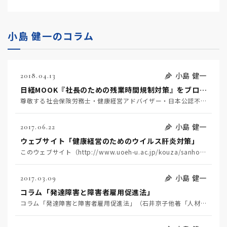
小島 健一のコラム
小島 健一
2018.04.13
日経MOOK『社長のための残業時間規制対策』をブログで紹介いただきました
尊敬する社会保険労務士・健康経営アドバイザー・日本公認不正検査士協会アソシエイト会員である玉上信明（…
小島 健一
2017.06.22
ウェブサイト「健康経営のためのウイルス肝炎対策」
このウェブサイト（http://www.uoeh-u.ac.jp/kouza/sanhoken/hc…
小島 健一
2017.03.09
コラム「発達障害と障害者雇用促進法」
コラム「発達障害と障害者雇用促進法」（石井京子他著「人材紹介のプロがつくった 発達障害の人の転職ノー…