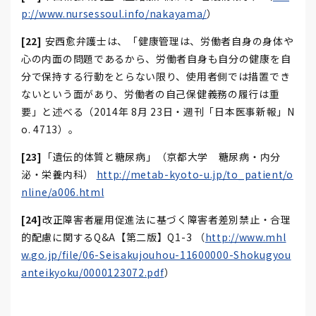
p://www.nursessoul.info/nakayama/
）
[22]
安西愈弁護士は、「健康管理は、労働者自身の身体や
心の内面の問題であるから、労働者自身も自分の健康を自
分で保持する行動をとらない限り、使用者側では措置でき
ないという面があり、労働者の自己保健義務の履行は重
要」と述べる（2014年 8月 23日・週刊「日本医事新報」N
o. 4713）。
[23]
「遺伝的体質と糖尿病」（京都大学 糖尿病・内分
泌・栄養内科）
http://metab-kyoto-u.jp/to_patient/o
nline/a006.html
[24]
改正障害者雇用促進法に基づく障害者差別禁止・合理
的配慮に関するQ&A【第二版】Q1-3 （
http://www.mhl
w.go.jp/file/06-Seisakujouhou-11600000-Shokugyou
anteikyoku/0000123072.pdf
）