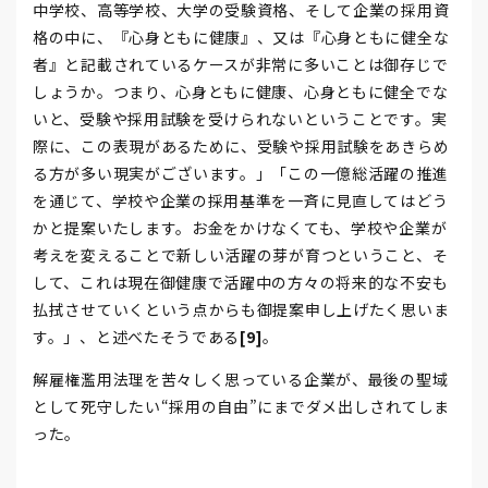
中学校、高等学校、大学の受験資格、そして企業の採用資
格の中に、『心身ともに健康』、又は『心身ともに健全な
者』と記載されているケースが非常に多いことは御存じで
しょうか。つまり、心身ともに健康、心身ともに健全でな
いと、受験や採用試験を受けられないということです。実
際に、この表現があるために、受験や採用試験をあきらめ
る方が多い現実がございます。」「この一億総活躍の推進
を通じて、学校や企業の採用基準を一斉に見直してはどう
かと提案いたします。お金をかけなくても、学校や企業が
考えを変えることで新しい活躍の芽が育つということ、そ
して、これは現在御健康で活躍中の方々の将来的な不安も
払拭させていくという点からも御提案申し上げたく思いま
す。」、と述べたそうである
[9]
。
解雇権濫用法理を苦々しく思っている企業が、最後の聖域
として死守したい“採用の自由”にまでダメ出しされてしま
った。