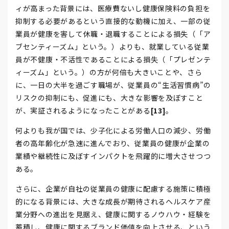
ィが高まった背景には、医療費ないし健康保険料の負担を
抑制する必要があるという直接的な動機に加え、一部の従
業員が健康を害して休職・退職することによる損失（「ア
ブセンティーズム」という。）よりも、就業している従業
員が不健康・不活性であることによる損失（「プレゼンテ
ィーズム」という。）の方が何倍も大きいことや、さら
に、一日の大半を過ごす職場が、従業員の“生活習慣病”の
リスクの抑制にも、促進にも、大きな影響を及ぼすこと
が、実証されるようになったことがある
[13]
。
何よりも我が国では、少子化による労働人口の減少、労働
者の高年齢化が急速に進んでおり、従業員の健康が企業の
業績や継続性に及ぼすインパクトを飛躍的に増大させつつ
ある。
さらに、企業が自社の従業員の健康に配慮する施策に積極
的になる背景には、大きな成長が期待されるヘルスケア産
業分野への進出を見据え、健康に関するノウハウ・経験を
蓄積し、健康に関するブランド価値を向上させる、という