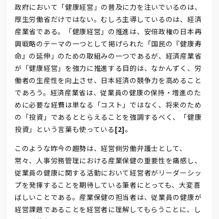
政府において「健康経営」の普及に力を注いでいるのは、
厚生労働省だけではない。むしろ主導しているのは、経済
産業省である。「健康経営」の推進は、安倍政権の日本再
興戦略のテーマの一つとして掲げられた「国民の『健康寿
命』の延伸」のための取組みの一つであるが、経済産業省
が「健康経営」を強力に推進する目的は、なかんずく、労
働者の生産性を向上させ、日本経済の競争力を高めること
であろう。経済産業省は、従業員の健康の保持・増進のた
めに必要な経費は単なる「コスト」ではなく、将来のため
の「投資」であるととらえることを強調するべく、「健康
投資」という言葉も使っている
[2]
。
このような昨今の趨勢は、経営側労働弁護士として、
常々、人事労務管理における産業保健の重要性を痛感し、
従業員の健康に関する活動において経営者がリーダーシッ
プを発揮することを期待している筆者にとっても、大変喜
ばしいことである。産業保健の担当者は、従業員の健康が
経営課題であることを経営者に理解してもらうことに、し