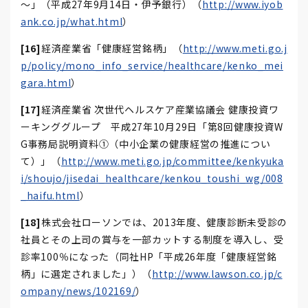
～」（平成27年9月14日・伊予銀行）（
http://www.iyob
ank.co.jp/what.html
）
[16]
経済産業省「健康経営銘柄」（
http://www.meti.go.j
p/policy/mono_info_service/healthcare/kenko_mei
gara.html
）
[17]
経済産業省 次世代ヘルスケア産業協議会 健康投資ワ
ーキンググループ 平成27年10月29日「第8回健康投資W
G事務局説明資料①（中小企業の健康経営の推進につい
て）」（
http://www.meti.go.jp/committee/kenkyuka
i/shoujo/jisedai_healthcare/kenkou_toushi_wg/008
_haifu.html
）
[18]
株式会社ローソンでは、2013年度、健康診断未受診の
社員とその上司の賞与を一部カットする制度を導入し、受
診率100％になった（同社HP「平成26年度「健康経営銘
柄」に選定されました」）（
http://www.lawson.co.jp/c
ompany/news/102169/
）