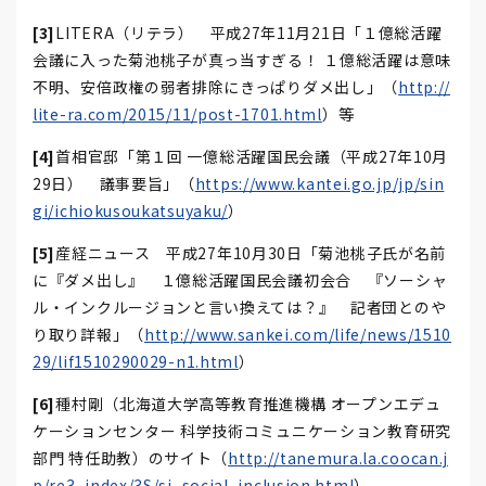
[3]
LITERA（リテラ） 平成27年11月21日「１億総活躍
会議に入った菊池桃子が真っ当すぎる！ １億総活躍は意味
不明、安倍政権の弱者排除にきっぱりダメ出し」（
http://
lite-ra.com/2015/11/post-1701.html
）等
[4]
首相官邸「第１回 一億総活躍国民会議（平成27年10月
29日） 議事要旨」（
https://www.kantei.go.jp/jp/sin
gi/ichiokusoukatsuyaku/
）
[5]
産経ニュース 平成27年10月30日「菊池桃子氏が名前
に『ダメ出し』 １億総活躍国民会議初会合 『ソーシャ
ル・インクルージョンと言い換えては？』 記者団とのや
り取り詳報」（
http://www.sankei.com/life/news/1510
29/lif1510290029-n1.html
）
[6]
種村剛（北海道大学高等教育推進機構 オープンエデュ
ケーションセンター 科学技術コミュニケーション教育研究
部門 特任助教）のサイト（
http://tanemura.la.coocan.j
p/re3_index/3S/si_social_inclusion.html
）