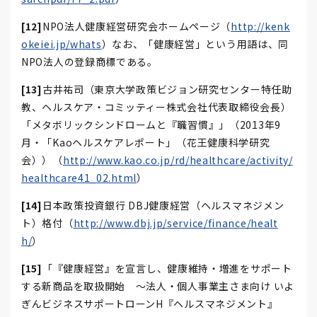
[12]
NPO法人健康経営研究会ホームページ（
http://kenk
okeiei.jp/whats
）なお、「健康経営」という用語は、同
NPO法人の登録商標である。
[13]
古井祐司（東京大学政策ビジョン研究センター特任助
教、ヘルスケア・コミッティー株式会社代表取締役会長）
「メタボリックシンドロームと『職習慣』」（2013年9
月・「Kaoヘルスケアレポート」（花王健康科学研究
会））（
http://www.kao.co.jp/rd/healthcare/activity/
healthcare41_02.html
）
[14]
日本政策投資銀行 DBJ健康経営（ヘルスマネジメン
ト）格付（
http://www.dbj.jp/service/finance/healt
h/
）
[15]
「『健康経営』を宣言し、健康維持・増進をサポート
する新商品を取扱開始 ～法人・個人事業主さま向け いよ
ぎんビジネスサポートローンH『ヘルスマネジメント』