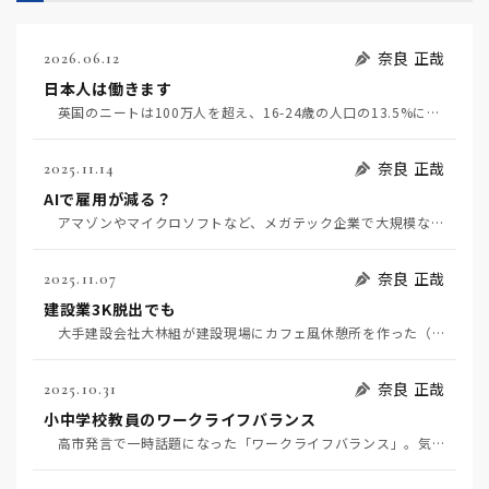
奈良 正哉
2026.06.12
日本人は働きます
英国のニートは100万人を超え、16-24歳の人口の13.5%になるそうだ（6月4日日経）。米国で…
奈良 正哉
2025.11.14
AIで雇用が減る？
アマゾンやマイクロソフトなど、メガテック企業で大規模な人員削減が相次いでいる。AIによりエンジニア…
奈良 正哉
2025.11.07
建設業3K脱出でも
大手建設会社大林組が建設現場にカフェ風休憩所を作った（11月6日日経）。建設業界の3K（きつい、汚…
奈良 正哉
2025.10.31
小中学校教員のワークライフバランス
高市発言で一時話題になった「ワークライフバランス」。気力・体力・使命感のある自発的労働はこんな建前…