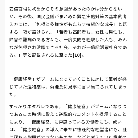
安倍首相に初めからその意図があったのかは分からない
が、その後、国民会議がまとめた緊急実施対策の基本的考
え方には、「包摂と多様性がもたらす持続的な成長」と題
する一項が設けられ、「若者も高齢者も、女性も男性も、
障害や難病のある方々も、一度失敗を経験した人も、みん
なが包摂され活躍できる社会、それが一億総活躍社会であ
る。」等と記載されるに至った
[10]
。
「健康経営」がブームになっていくことに対して筆者が感
じていた違和感は、菊池氏に見事に言い当てられてしまっ
た。
すっかりネタバレである。「健康経営」がブームとなりつ
つあるこの時期に敢えて逆説的なコメントを提示すること
により、「健康経営」に戸惑っている労働者にも、或い
は、「健康経営」の導入に未だに懐疑的な経営者にも、肚
に落ちる説明ができないものか、などと考えていた筆者の