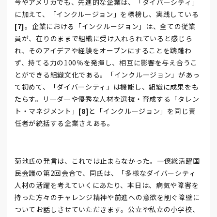
今やアメリカでも、先進的な企業は、「ダイバーシティ」
に加えて、「インクルージョン」を標榜し、実践している
[7]
。企業における「インクルージョン」は、全ての従業
員が、在りのままで組織に受け入れられていると感じら
れ、そのアイデアや経験をオープンにすることを躊躇わ
ず、持てる力の100％を発揮し、相互に影響を与え合うこ
とができる組織文化である。「インクルージョン」があっ
て初めて、「ダイバーシティ」は機能し、組織に成果をも
たらす。リーダーや優秀な人材を選抜・育成する「タレン
ト・マネジメント」
[8]
と「インクルージョン」を同じ責
任者が統括する企業さえある。
菊池氏の発言は、これでは止まらなかった。一億総活躍国
民会議の第2回会合で、同氏は、「多様なダイバーシティ
人材の活躍を考えていくにあたり、本日は、病気や障害を
持った方々のチャレンジ精神や前進への意欲を削ぐ障壁に
ついてお話しさせていただきます。公立や私立の小学校、