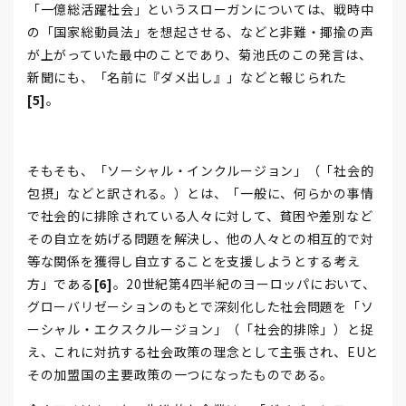
「一億総活躍社会」というスローガンについては、戦時中
の「国家総動員法」を想起させる、などと非難・揶揄の声
が上がっていた最中のことであり、菊池氏のこの発言は、
新聞にも、「名前に『ダメ出し』」などと報じられた
[5]
。
そもそも、「ソーシャル・インクルージョン」（「社会的
包摂」などと訳される。）とは、「一般に、何らかの事情
で社会的に排除されている人々に対して、貧困や差別など
その自立を妨げる問題を解決し、他の人々との相互的で対
等な関係を獲得し自立することを支援しようとする考え
方」である
[6]
。20世紀第4四半紀のヨーロッパにおいて、
グローバリゼーションのもとで深刻化した社会問題を「ソ
ーシャル・エクスクルージョン」（「社会的排除」）と捉
え、これに対抗する社会政策の理念として主張され、EUと
その加盟国の主要政策の一つになったものである。