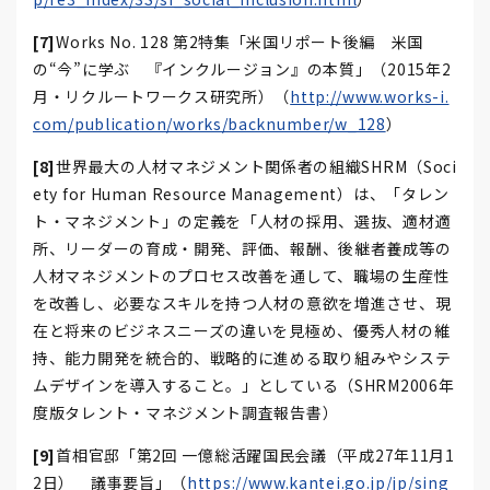
[7]
Works No. 128 第2特集「米国リポート後編 米国
の“今”に学ぶ 『インクルージョン』の本質」（2015年2
月・リクルートワークス研究所）（
http://www.works-i.
com/publication/works/backnumber/w_128
）
[8]
世界最大の人材マネジメント関係者の組織SHRM（Soci
ety for Human Resource Management）は、「タレン
ト・マネジメント」の定義を「人材の採用、選抜、適材適
所、リーダーの育成・開発、評価、報酬、後継者養成等の
人材マネジメントのプロセス改善を通して、職場の生産性
を改善し、必要なスキルを持つ人材の意欲を増進させ、現
在と将来のビジネスニーズの違いを見極め、優秀人材の維
持、能力開発を統合的、戦略的に進める取り組みやシステ
ムデザインを導入すること。」としている（SHRM2006年
度版タレント・マネジメント調査報告書）
[9]
首相官邸「第2回 一億総活躍国民会議（平成27年11月1
2日） 議事要旨」（
https://www.kantei.go.jp/jp/sing