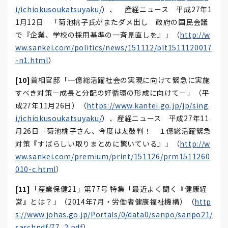
i/ichiokusoukatsuyaku/
）、 産経ニュース 平成27年1
1月12日 「菊池桃子氏がまたダメ出し 政府の国民会議
で『企業、学校の採用基準の一斉見直しを』」（
http://w
ww.sankei.com/politics/news/151112/plt1511120017
-n1.html
）
[10]
首相官邸「一億総活躍社会の実現に向けて緊急に実施
すべき対策－成長と分配の好循環の形成に向けて－」（平
成27年11月26日）（
https://www.kantei.go.jp/jp/sing
i/ichiokusoukatsuyaku/
）、産経ニュース 平成27年11
月26日「菊池桃子さん、今度は太鼓判！ １億総活躍緊急
対策『すばらしい取りまとめに驚いている』」（
http://w
ww.sankei.com/premium/print/151126/prm1511260
010-c.html
）
[11]
「産業保健21」第77号 特集「最近よく聞く『健康経
営』とは？」（2014年7月・労働者健康福祉機構）（
http
s://www.johas.go.jp/Portals/0/data0/sanpo/sanpo21/
sarchpdf/77_2.pdf
）