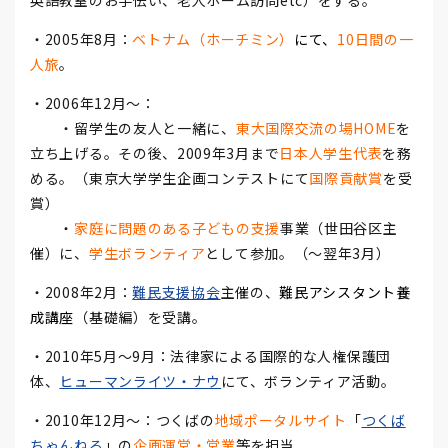
英語教室のお手伝い、老人ホーム訪問etc）をする。
・2005年8月：
ベトナム（ホーチミン）
にて、
10日間の一
人旅
。
・2006年12月～：
・留学生の友人と一緒に、
東大国際交流の場HOME
を
立ち上げる。その後、2009年3月まで
日本人学生代表
を務
める。（東京大学学生企画コンテストにて
国際貢献賞
を受
賞）
・
家庭に問題のある子どもの支援
事業（世田谷区主
催）に、
学生ボランティア
として参加。（～翌年3月）
・2008年2月：
難民支援協会
主催の、
難民アシスタント養
成講座
（基礎編）を受講。
・2010年5月～9月：法律家による国際的な人権保護団
体、
ヒューマンライツ・ナウ
にて、ボランティア活動。
・2010年12月～：つくばの
地域ポータルサイト
「
つくば
ちゃんねる
」の
企画運営・営業
等を担当