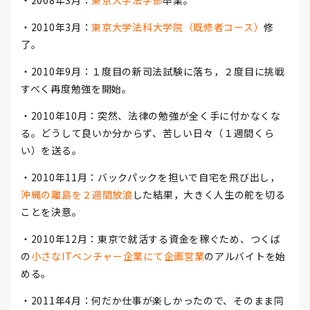
・2008年3月：
東京大学法学部
卒業。
・2010年3月：
東京大学法科大学院（既修者コース）
修
了。
・2010年9月：１度目の新司法試験に落ち，２度目に挑戦
すべく再度勉強を開始。
・2010年10月：突然、法律の勉強が全く手に付かなくな
る。どうして良いか分からず、苦しい日々（１週間くら
い）を送る。
・2010年11月：バックパックを担いで自宅を飛び出し，
沖縄の離島を２週間放浪
した結果，大きく人生の舵を切る
ことを決意。
・2010年12月：東京で就活する資金を稼ぐため、つくば
の
小さなITベンチャー企業にて企画営業
のアルバイトを始
める。
・2011年4月：何だか仕事が楽しかったので、そのまま同