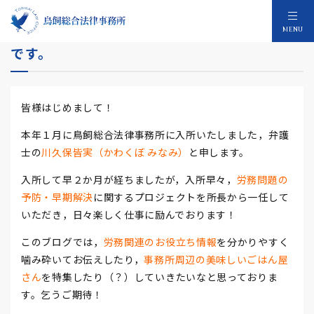
【自己紹介】はじめまして，弁護士の川久保
MENU
です。
皆様はじめまして！
本年１月に鳥飼総合法律事務所に入所いたしました，弁護
士の
川久保皆実（かわくぼ みなみ）
と申します。
入所して早２か月が経ちましたが，入所早々，
労務問題の
予防・早期解決
に関するプロジェクトを所長から一任して
いただき，日々楽しく仕事に励んでおります！
このブログでは，
労務関連のお役立ち情報
を分かりやすく
噛み砕いてお伝えしたり，
事務所周辺の美味しいごはん屋
さん
を特集したり（？）していきたいなと思っておりま
す。乞うご期待！