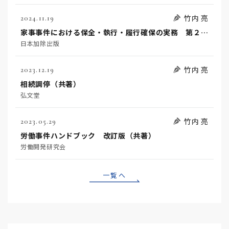
竹内 亮
2024.11.19
家事事件における保全・執行・履行確保の実務 第２版（共著）
日本加除出版
竹内 亮
2023.12.19
相続調停（共著）
弘文堂
竹内 亮
2023.05.29
労働事件ハンドブック 改訂版（共著）
労働開発研究会
一覧へ