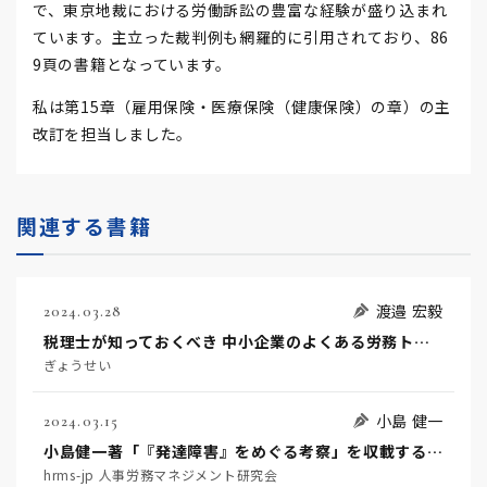
で、東京地裁における労働訴訟の豊富な経験が盛り込まれ
ています。主立った裁判例も網羅的に引用されており、86
9頁の書籍となっています。
私は第15章（雇用保険・医療保険（健康保険）の章）の主
改訂を担当しました。
関連する書籍
渡邉 宏毅
2024.03.28
税理士が知っておくべき 中小企業のよくある労務トラブル解決事例
ぎょうせい
小島 健一
2024.03.15
小島健一著「『発達障害』をめぐる考察」を収載する「医療・介護・福祉の働き方改革・論考集」が発刊されました
hrms-jp 人事労務マネジメント研究会