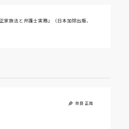
改正家族法と弁護士実務』（日本加除出版、
奈良 正哉