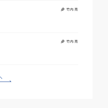
竹内 亮
竹内 亮
へ