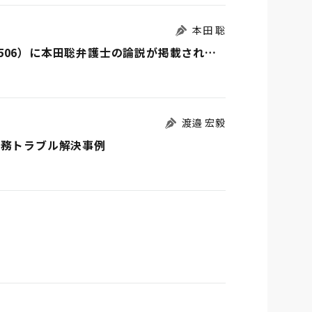
本田 聡
「労務事情」2025年1月1日15日合併号（No.1506）に本田聡弁護士の論説が掲載されました
渡邉 宏毅
労務トラブル解決事例