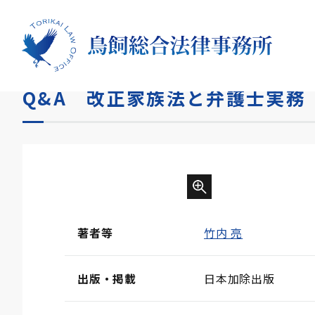
HOME
書籍
Q&A 改正家族法と弁護士実務（共著）
Q&A 改正家族法と弁護士実務
著者等
竹内 亮
出版・掲載
日本加除出版