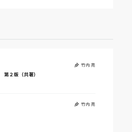
竹内 亮
 第２版（共著）
竹内 亮