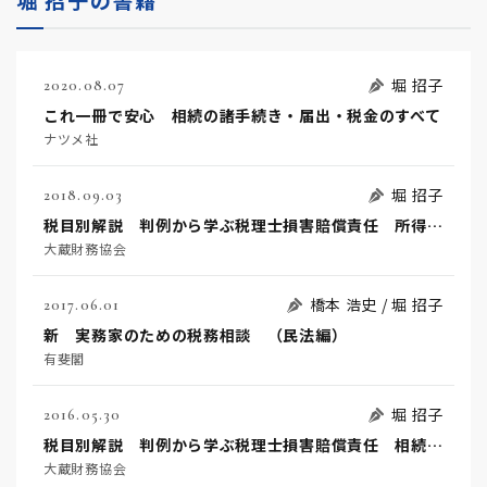
堀 招子
2020.08.07
これ一冊で安心 相続の諸手続き・届出・税金のすべて
ナツメ社
堀 招子
2018.09.03
税目別解説 判例から学ぶ税理士損害賠償責任 所得税・法人税・消費税編
大蔵財務協会
橋本 浩史 / 堀 招子
2017.06.01
新 実務家のための税務相談 （民法編）
有斐閣
堀 招子
2016.05.30
税目別解説 判例から学ぶ税理士損害賠償責任 相続税編
大蔵財務協会