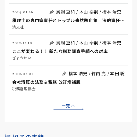
鳥飼 重和 / 木山 泰嗣 / 橋本 浩史...
2014.01.26
税理士の専門家責任とトラブル未然防止策 法的責任から賠償訴訟の対応まで
清文社
鳥飼 重和 / 木山 泰嗣 / 橋本 浩史...
2012.12.10
ここが変わる！！ 新たな税務調査手続への対応
ぎょうせい
橋本 浩史 / 竹内 亮 / 本田 聡
2012.02.01
会社清算の法務＆税務 改訂増補版
税務経理協会
一覧へ
堀 招子の書籍