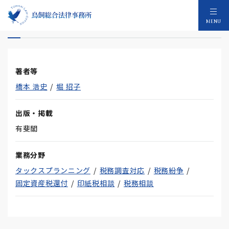
新 実務家のための税務相談 （会社法編）
MENU
著者等
橋本 浩史
堀 招子
出版・掲載
有斐閣
業務分野
タックスプランニング
税務調査対応
税務紛争
固定資産税還付
印紙税相談
税務相談