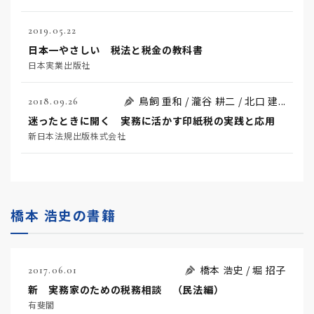
2019.05.22
日本一やさしい 税法と税金の教科書
日本実業出版社
鳥飼 重和 / 瀧谷 耕二 / 北口 建...
2018.09.26
迷ったときに開く 実務に活かす印紙税の実践と応用
新日本法規出版株式会社
橋本 浩史の書籍
橋本 浩史 / 堀 招子
2017.06.01
新 実務家のための税務相談 （民法編）
有斐閣