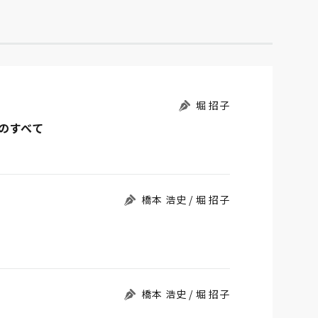
堀 招子
のすべて
橋本 浩史 / 堀 招子
橋本 浩史 / 堀 招子