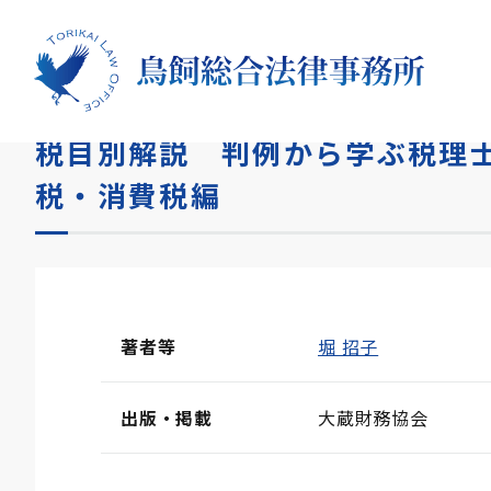
HOME
書籍
税目別解説 判例から学ぶ税理士損害賠
税目別解説 判例から学ぶ税理
税・消費税編
著者等
堀 招子
出版・掲載
大蔵財務協会