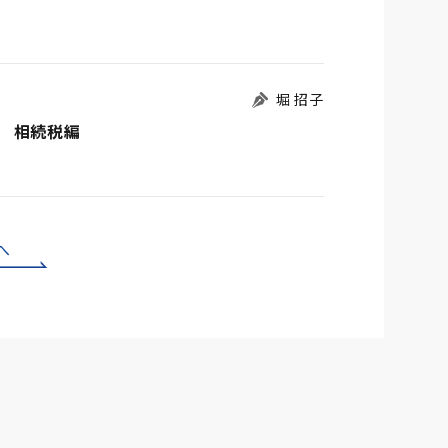
堀 招子
 相続税編
へ