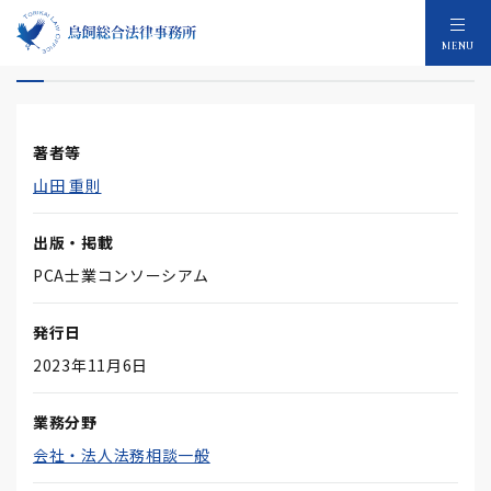
「ビジネスと法」債権担保－物的担保
MENU
著者等
山田 重則
出版・掲載
PCA士業コンソーシアム
発行日
2023年11月6日
業務分野
会社・法人法務相談一般