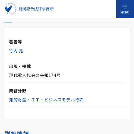
著作権Q&A第11回
MENU
著者等
竹内 亮
出版・掲載
現代歌人協会の会報174号
業務分野
知的財産・ＩＴ・ビジネスモデル特許
詳細情報