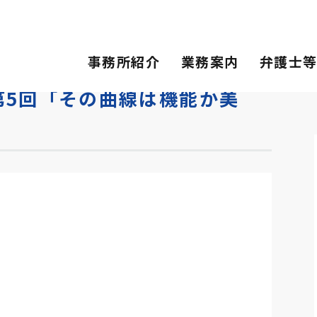
その曲線は機能か美か」
事務所紹介
業務案内
弁護士
第5回「その曲線は機能か美