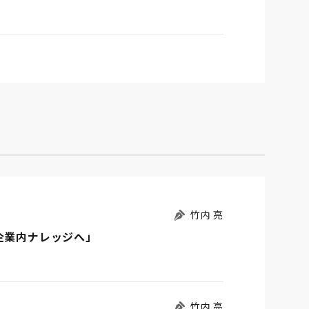
竹内 亮
企業内ナレッジへ」
竹内 亮