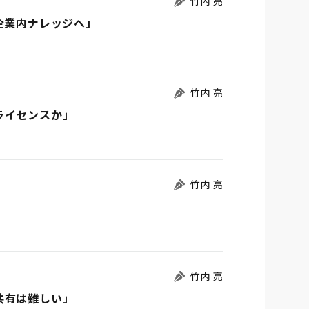
竹内 亮
企業内ナレッジへ」
竹内 亮
ライセンスか」
竹内 亮
竹内 亮
共有は難しい」