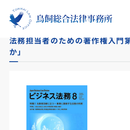
HOME
論文
法務担当者のための著作権入門第5回「
法務担当者のための著作権入門
か」