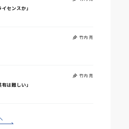
ライセンスか」
竹内 亮
竹内 亮
共有は難しい」
へ