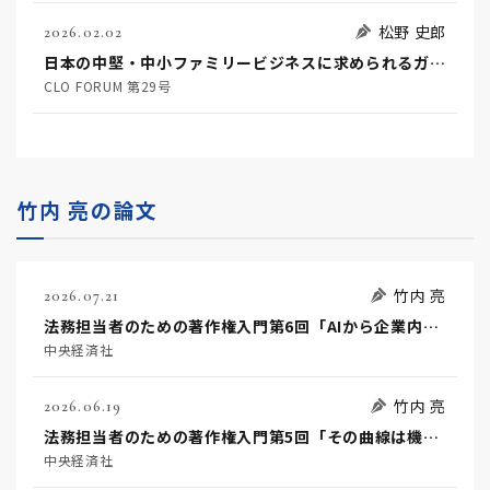
松野 史郎
2026.02.02
日本の中堅・中小ファミリービジネスに求められるガバナンスに関する一考察
CLO FORUM 第29号
竹内 亮の論文
竹内 亮
2026.07.21
法務担当者のための著作権入門第6回「AIから企業内ナレッジへ」
中央経済社
竹内 亮
2026.06.19
法務担当者のための著作権入門第5回「その曲線は機能か美か」
中央経済社