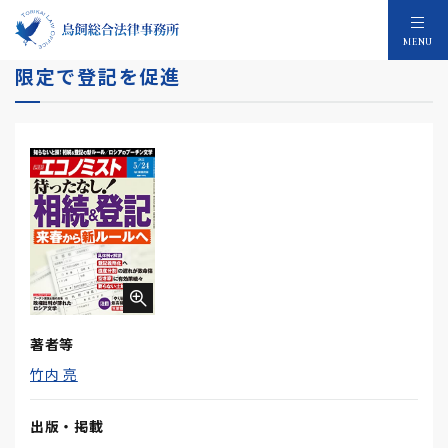
遺産分割 特別受益・寄与分の加味は10年間
MENU
限定で登記を促進
著者等
竹内 亮
出版・掲載