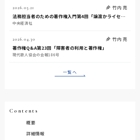
竹内 亮
2026.05.21
法務担当者のための著作権入門第4回「譲渡かライセンスか」
中央経済社
竹内 亮
2026.04.30
著作権Q&A第23回「障害者の利用と著作権」
現代歌人協会の会報186号
一覧へ
Contents
概要
詳細情報