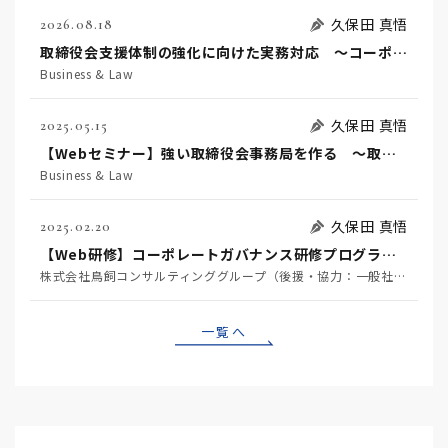
久保田 真悟
2026.08.18
取締役会支援体制の強化に向けた実務対応 ～コーポレートガバナンス・コードを踏まえた支援機能の高度化に向けて～
Business & Law
久保田 真悟
2025.05.15
【Webセミナー】強い取締役会事務局を作る ～取締役会の実効性を高める舵取り役になるために～
Business & Law
久保田 真悟
2025.02.20
【Web研修】コーポレートガバナンス研修プログラム～専門家が本音で語る部門横断の実践型研修～
株式会社鳥飼コンサルティンググループ（後援・協力：一般社団法人GBL研究所、一般社団法人日本CLO協会、鳥飼総合法律事務所、株式会社中央経済社）
一覧へ