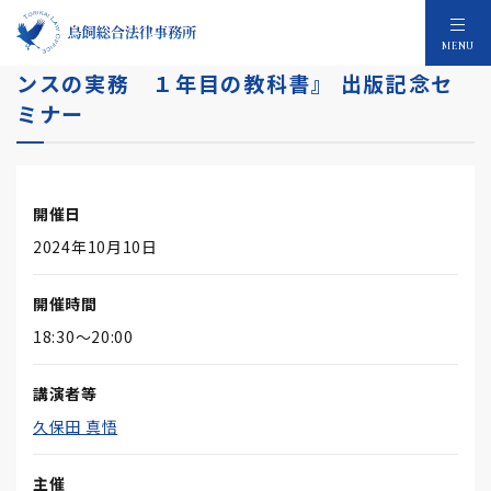
【対面／オンライン】『コーポレートガバナ
MENU
ンスの実務 １年目の教科書』 出版記念セ
ミナー
開催日
2024年10月10日
開催時間
18:30～20:00
講演者等
久保田 真悟
主催