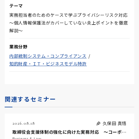
テーマ
実務担当者のためのケースで学ぶプライバシーリスク対応
～個人情報保護法がカバーしていない炎上ポイントを徹底
解説～
業務分野
内部統制システム・コンプライアンス
知的財産・ＩＴ・ビジネスモデル特許
関連するセミナー
久保田 真悟
2026.08.18
取締役会支援体制の強化に向けた実務対応 ～コーポレートガバナンス・コードを踏まえた支援機能の高度化に向けて～
Business & Law