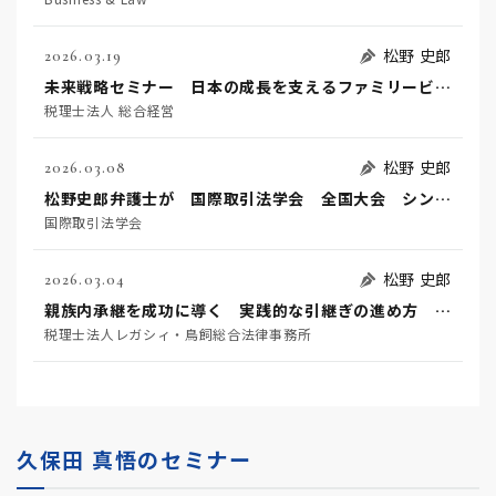
松野 史郎
2026.03.19
未来戦略セミナー 日本の成長を支えるファミリービジネス
税理士法人 総合経営
松野 史郎
2026.03.08
松野史郎弁護士が 国際取引法学会 全国大会 シンポジウムに登壇します。
国際取引法学会
松野 史郎
2026.03.04
親族内承継を成功に導く 実践的な引継ぎの進め方 ―ファミリービジネスの次世代を守るために今すぐ考えるべきこと―
税理士法人レガシィ・鳥飼総合法律事務所
久保田 真悟のセミナー