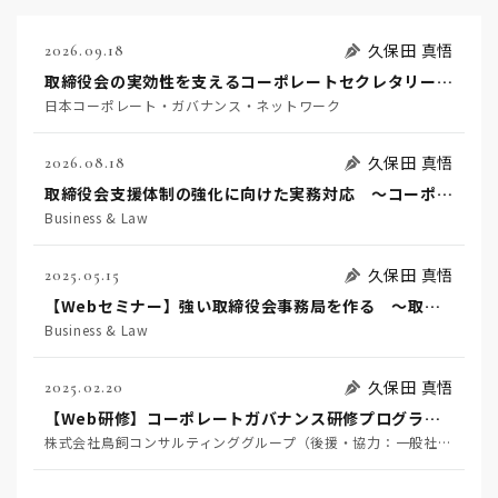
久保田 真悟
2026.09.18
取締役会の実効性を支えるコーポレートセクレタリー機能の本質と実務対応
日本コーポレート・ガバナンス・ネットワーク
久保田 真悟
2026.08.18
取締役会支援体制の強化に向けた実務対応 ～コーポレートガバナンス・コードを踏まえた支援機能の高度化に向けて～
Business & Law
久保田 真悟
2025.05.15
【Webセミナー】強い取締役会事務局を作る ～取締役会の実効性を高める舵取り役になるために～
Business & Law
久保田 真悟
2025.02.20
【Web研修】コーポレートガバナンス研修プログラム～専門家が本音で語る部門横断の実践型研修～
株式会社鳥飼コンサルティンググループ（後援・協力：一般社団法人GBL研究所、一般社団法人日本CLO協会、鳥飼総合法律事務所、株式会社中央経済社）