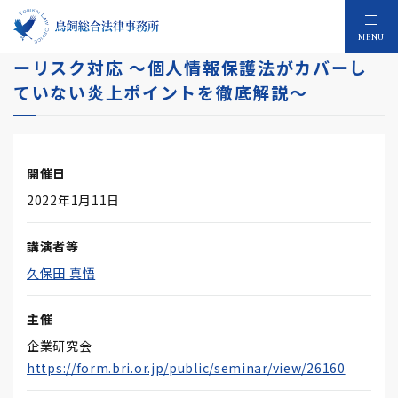
実務担当者のためのケースで学ぶプライバシ
MENU
ーリスク対応 ～個人情報保護法がカバーし
ていない炎上ポイントを徹底解説～
開催日
2022年1月11日
講演者等
久保田 真悟
主催
企業研究会
https://form.bri.or.jp/public/seminar/view/26160