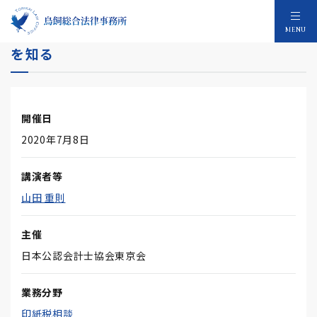
会計人に必須の印紙税実務のリスクと対応策
MENU
を知る
開催日
2020年7月8日
講演者等
山田 重則
主催
日本公認会計士協会東京会
業務分野
印紙税相談