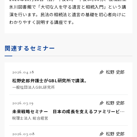
氷川図書館で「大切な人を守る遺言と相続入門」という講
演を行います。民法の相続法と遺言の基礎を初心者向けに
わかりやすく説明する講座です。
関連するセミナー
松野 史郎
2026.04.18
松野史郎弁護士がGBL研究所で講演。
一般社団法人GBL研究所
松野 史郎
2026.03.19
未来戦略セミナー 日本の成長を支えるファミリービジネス
税理士法人 総合経営
松野 史郎
2026.03.08