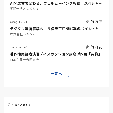
AI×遺言で変わる、ウェルビーイング相続｜スペシャル対談セミナー
税理士法人レガシィ
竹内 亮
2025.10.01
デジタル遺言解禁へ 民法改正中間試案のポイントと準備
株式会社レガシィ
竹内 亮
2025.02.18
著作権実務者演習ディスカッション講座 第5回「契約」
日本弁理士会関東会
一覧へ
Contents