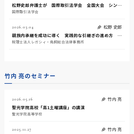
松野史郎弁護士が 国際取引法学会 全国大会 シンポジウムに登壇します。
国際取引法学会
松野 史郎
2026.03.04
親族内承継を成功に導く 実践的な引継ぎの進め方 ―ファミリービジネスの次世代を守るために今すぐ考えるべきこと―
税理士法人レガシィ・鳥飼総合法律事務所
竹内 亮のセミナー
竹内 亮
2026.05.16
聖光学院高校「高1土曜講座」の講演
聖光学院高等学校
竹内 亮
2025.11.27