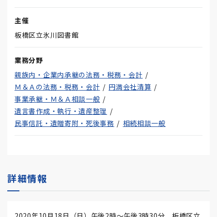
主催
板橋区立氷川図書館
業務分野
親族内・企業内承継の法務・税務・会計
Ｍ＆Ａの法務・税務・会計
円満会社清算
事業承継・Ｍ＆Ａ相談一般
遺言書作成・執行・遺産整理
民事信託・遺贈寄附・死後事務
相続相談一般
詳細情報
2020年10月18日（日）午後2時～午後3時30分、板橋区立