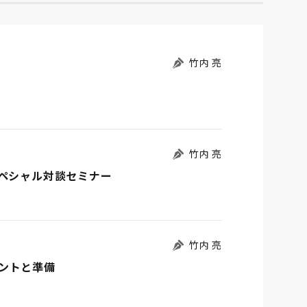
竹内 亮
竹内 亮
スペシャル対談セミナー
竹内 亮
ントと準備