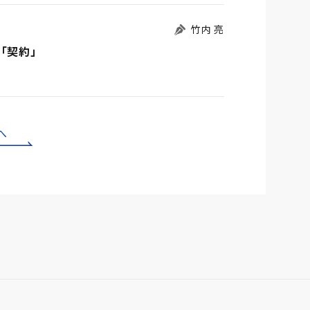
竹内 亮
「契約」
へ