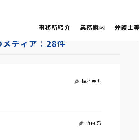
事務所紹介
業務案内
弁護士
メディア：28件
横地 未央
竹内 亮