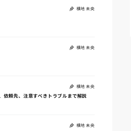
横地 未央
横地 未央
横地 未央
、依頼先、注意すべきトラブルまで解説
横地 未央