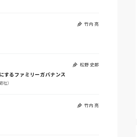
竹内 亮
松野 史郎
にするファミリーガバナンス
新聞社）
竹内 亮