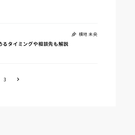
横地 未央
始めるタイミングや相談先も解説
＞
3