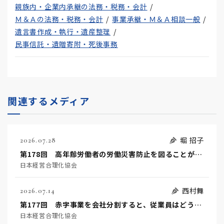
親族内・企業内承継の法務・税務・会計
Ｍ＆Ａの法務・税務・会計
事業承継・Ｍ＆Ａ相談一般
遺言書作成・執行・遺産整理
民事信託・遺贈寄附・死後事務
関連するメディア
堀 招子
2026.07.28
第178回 高年齢労働者の労働災害防止を図ることが事業者の努力義務になりました！
日本経営合理化協会
西村舞
2026.07.14
第177回 赤字事業を会社分割すると、従業員はどうなるのか？（後編）
日本経営合理化協会