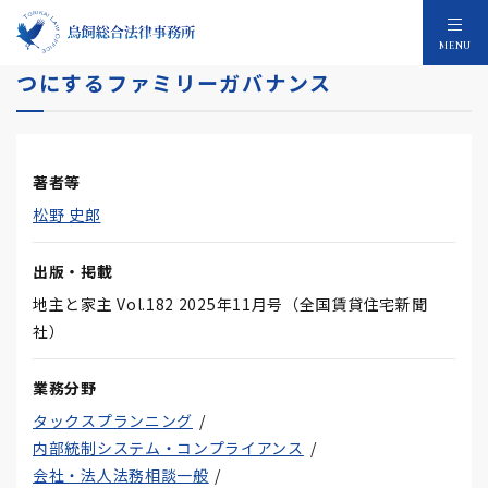
資産を守り持続的な承継につなげる 心を一
MENU
つにするファミリーガバナンス
著者等
松野 史郎
出版・掲載
地主と家主 Vol.182 2025年11月号（全国賃貸住宅新聞
社）
業務分野
タックスプランニング
内部統制システム・コンプライアンス
会社・法人法務相談一般