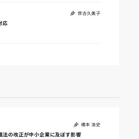
世古久美子
対応
橋本 浩史
推進法の改正が中小企業に及ぼす影響