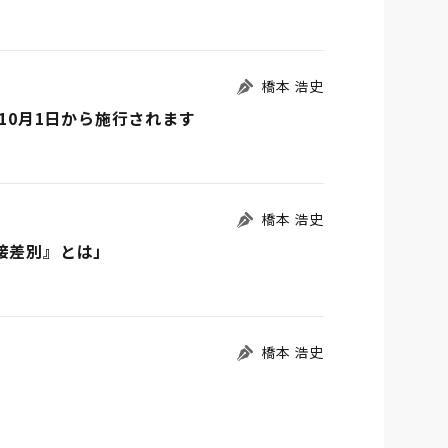
橋本 浩史
年10月1日から施行されます
橋本 浩史
接差別』とは」
橋本 浩史