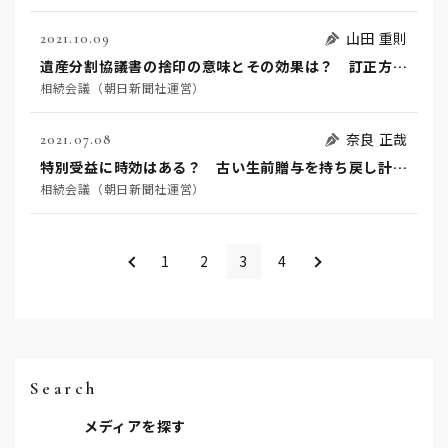
山田 重則
2021.10.09
遺産分割協議書の捨印の意味とその効果は？ 訂正方法も合わせて解説
相続会議（朝日新聞社運営）
奈良 正哉
2021.07.08
特別受益に時効はある？ 古い生前贈与を持ち戻し計算したいときの注意点
相続会議（朝日新聞社運営）
＜
＞
1
2
3
4
Search
メディアを探す