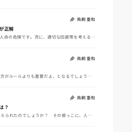
鳥飼 重和
が正解
三原山の大爆発があったら、最優先に考えるべきは、人命の危険です。次に、適切な回避策を考える、これが人…
鳥飼 重和
の方がルールよりも重要だよ、となるでしょう…
鳥飼 重和
は？
なぜ、一休さんの遺言で、弟子たちは困難を乗り越えられたのでしょうか？ その根っこに、人間は、どん…