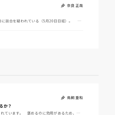
奈良 正哉
北海道新幹線の延伸に絡んで、建設会社9社が公取委に談合を疑われている（5月20日日経）。 談合と…
鳥飼 重和
るか？
れています。 褒めるのに効用があるため、…