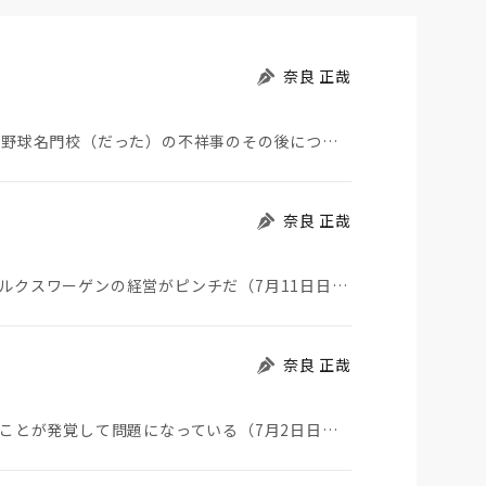
奈良 正哉
夏の甲子園が始まった。その裏側で、広陵やPLなど野球名門校（だった）の不祥事のその後について、「熱…
奈良 正哉
一時期トヨタと販売台数世界一を競っていた、フォルクスワーゲンの経営がピンチだ（7月11日日経）。そ…
奈良 正哉
自衛隊が中国製ウイルス感染USBを長年使っていたことが発覚して問題になっている（7月2日日経）。筆…