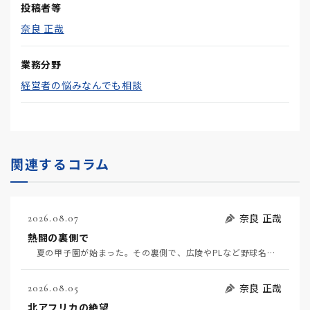
投稿者等
奈良 正哉
業務分野
経営者の悩みなんでも相談
関連するコラム
奈良 正哉
2026.08.07
熱闘の裏側で
夏の甲子園が始まった。その裏側で、広陵やPLなど野球名門校（だった）の不祥事のその後について、「熱…
奈良 正哉
2026.08.05
北アフリカの絶望