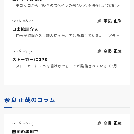
モロッコから地続きのスペインの飛び地へ不法移民が急増していて、当地の大問題となっている。「海を泳い…
奈良 正哉
2026.08.03
日米協調介入
日米が協調介入に踏み切った。円は急騰している。 プラザ合意以降、協調介入は為替相場の転機になって…
奈良 正哉
2026.07.31
ストーカーにGPS
ストーカーにGPSを着けさせることが議論されている（7月29日日経）。反対派は「ストーカーにも人権…
奈良 正哉のコラム
奈良 正哉
2026.08.07
熱闘の裏側で