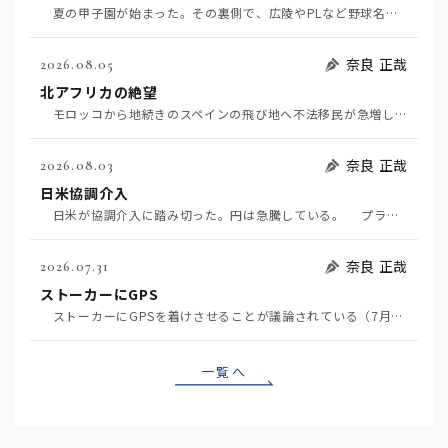
夏の甲子園が始まった。その裏側で、広陵やPLなど野球名門校（だった）の不祥事のその後について、「熱…
奈良 正哉
2026.08.05
北アフリカの絶望
モロッコから地続きのスペインの飛び地へ不法移民が急増していて、当地の大問題となっている。「海を泳い…
奈良 正哉
2026.08.03
日米協調介入
日米が協調介入に踏み切った。円は急騰している。 プラザ合意以降、協調介入は為替相場の転機になって…
奈良 正哉
2026.07.31
ストーカーにGPS
ストーカーにGPSを着けさせることが議論されている（7月29日日経）。反対派は「ストーカーにも人権…
一覧へ