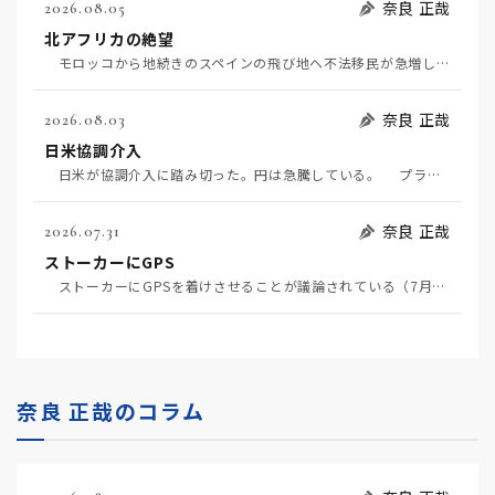
奈良 正哉
2026.08.05
北アフリカの絶望
モロッコから地続きのスペインの飛び地へ不法移民が急増していて、当地の大問題となっている。「海を泳い…
奈良 正哉
2026.08.03
日米協調介入
日米が協調介入に踏み切った。円は急騰している。 プラザ合意以降、協調介入は為替相場の転機になって…
奈良 正哉
2026.07.31
ストーカーにGPS
ストーカーにGPSを着けさせることが議論されている（7月29日日経）。反対派は「ストーカーにも人権…
奈良 正哉のコラム