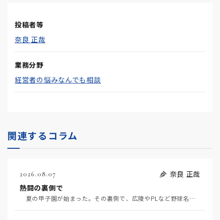
投稿者等
奈良 正哉
業務分野
経営者の悩みなんでも相談
関連するコラム
奈良 正哉
2026.08.07
熱闘の裏側で
夏の甲子園が始まった。その裏側で、広陵やPLなど野球名門校（だった）の不祥事のその後について、「熱…