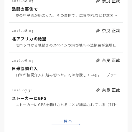
奈良 正哉
2026.08.07
熱闘の裏側で
夏の甲子園が始まった。その裏側で、広陵やPLなど野球名門校（だった）の不祥事のその後について、「熱…
奈良 正哉
2026.08.05
北アフリカの絶望
モロッコから地続きのスペインの飛び地へ不法移民が急増していて、当地の大問題となっている。「海を泳い…
奈良 正哉
2026.08.03
日米協調介入
日米が協調介入に踏み切った。円は急騰している。 プラザ合意以降、協調介入は為替相場の転機になって…
奈良 正哉
2026.07.31
ストーカーにGPS
ストーカーにGPSを着けさせることが議論されている（7月29日日経）。反対派は「ストーカーにも人権…
一覧へ