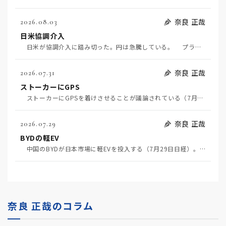
奈良 正哉
2026.08.03
日米協調介入
日米が協調介入に踏み切った。円は急騰している。 プラザ合意以降、協調介入は為替相場の転機になって…
奈良 正哉
2026.07.31
ストーカーにGPS
ストーカーにGPSを着けさせることが議論されている（7月29日日経）。反対派は「ストーカーにも人権…
奈良 正哉
2026.07.29
BYDの軽EV
中国のBYDが日本市場に軽EVを投入する（7月29日日経）。この報道について思うこと3つ。 一つ…
奈良 正哉のコラム