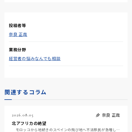
投稿者等
奈良 正哉
業務分野
経営者の悩みなんでも相談
関連するコラム
奈良 正哉
2026.08.05
北アフリカの絶望
モロッコから地続きのスペインの飛び地へ不法移民が急増していて、当地の大問題となっている。「海を泳い…