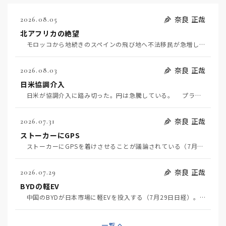
奈良 正哉
2026.08.05
北アフリカの絶望
モロッコから地続きのスペインの飛び地へ不法移民が急増していて、当地の大問題となっている。「海を泳い…
奈良 正哉
2026.08.03
日米協調介入
日米が協調介入に踏み切った。円は急騰している。 プラザ合意以降、協調介入は為替相場の転機になって…
奈良 正哉
2026.07.31
ストーカーにGPS
ストーカーにGPSを着けさせることが議論されている（7月29日日経）。反対派は「ストーカーにも人権…
奈良 正哉
2026.07.29
BYDの軽EV
中国のBYDが日本市場に軽EVを投入する（7月29日日経）。この報道について思うこと3つ。 一つ…
一覧へ