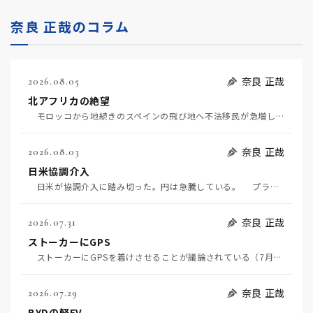
奈良 正哉のコラム
奈良 正哉
2026.08.05
北アフリカの絶望
モロッコから地続きのスペインの飛び地へ不法移民が急増していて、当地の大問題となっている。「海を泳い…
奈良 正哉
2026.08.03
日米協調介入
日米が協調介入に踏み切った。円は急騰している。 プラザ合意以降、協調介入は為替相場の転機になって…
奈良 正哉
2026.07.31
ストーカーにGPS
ストーカーにGPSを着けさせることが議論されている（7月29日日経）。反対派は「ストーカーにも人権…
奈良 正哉
2026.07.29
BYDの軽EV