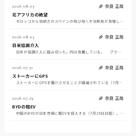
奈良 正哉
2026.08.05
北アフリカの絶望
モロッコから地続きのスペインの飛び地へ不法移民が急増していて、当地の大問題となっている。「海を泳い…
奈良 正哉
2026.08.03
日米協調介入
日米が協調介入に踏み切った。円は急騰している。 プラザ合意以降、協調介入は為替相場の転機になって…
奈良 正哉
2026.07.31
ストーカーにGPS
ストーカーにGPSを着けさせることが議論されている（7月29日日経）。反対派は「ストーカーにも人権…
奈良 正哉
2026.07.29
BYDの軽EV
中国のBYDが日本市場に軽EVを投入する（7月29日日経）。この報道について思うこと3つ。 一つ…