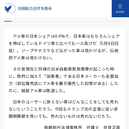
アメ車一人負け
MENU
アメ車の日本シェアは0.4%で、日本車はもちろんシェア
を伸ばしているドイツ車と比べても一人負けだ（5月6日日
経）。ジープやテスラなど尖がった車は見かけるが、伝統
的アメ車は見かけない。
その昔現在と同様の日米自動車貿易摩擦が起こった時
に、政府に加えて「加害者」である日本メーカーも全面協
力（自社販売店にアメ車を展示販売した記憶がある）した
のに、結局アメ車は敗退した。
日本のユーザーに訴えない車はどんなことをしても売れ
ないということだろう。今回もトランプ氏の主張に従い非
関税障壁を除いても、売れないものは売れないだろう。
鳥飼総合法律事務所 弁護士 奈良正哉