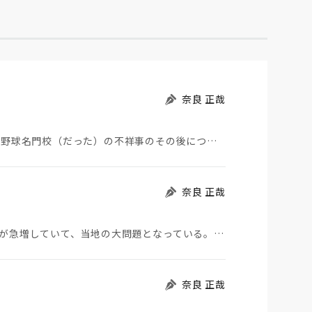
奈良 正哉
夏の甲子園が始まった。その裏側で、広陵やPLなど野球名門校（だった）の不祥事のその後について、「熱…
奈良 正哉
モロッコから地続きのスペインの飛び地へ不法移民が急増していて、当地の大問題となっている。「海を泳い…
奈良 正哉