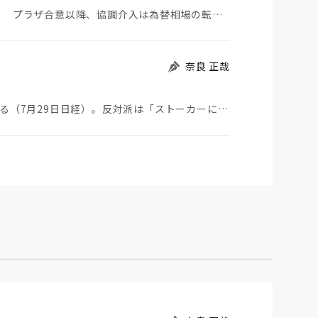
日米が協調介入に踏み切った。円は急騰している。 プラザ合意以降、協調介入は為替相場の転機になって…
奈良 正哉
ストーカーにGPSを着けさせることが議論されている（7月29日日経）。反対派は「ストーカーにも人権…