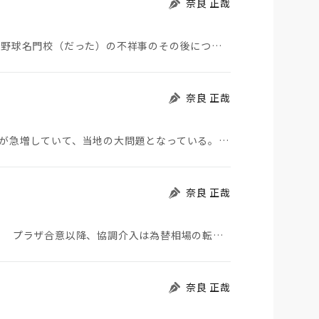
奈良 正哉
夏の甲子園が始まった。その裏側で、広陵やPLなど野球名門校（だった）の不祥事のその後について、「熱…
奈良 正哉
モロッコから地続きのスペインの飛び地へ不法移民が急増していて、当地の大問題となっている。「海を泳い…
奈良 正哉
日米が協調介入に踏み切った。円は急騰している。 プラザ合意以降、協調介入は為替相場の転機になって…
奈良 正哉