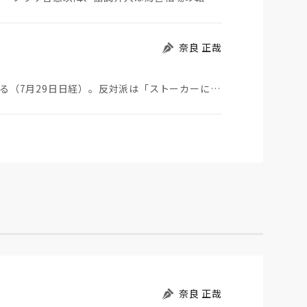
奈良 正哉
ストーカーにGPSを着けさせることが議論されている（7月29日日経）。反対派は「ストーカーにも人権…
奈良 正哉