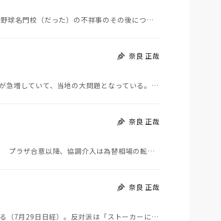
夏の甲子園が始まった。その裏側で、広陵やPLなど野球名門校（だった）の不祥事のその後について、「熱…
奈良 正哉
モロッコから地続きのスペインの飛び地へ不法移民が急増していて、当地の大問題となっている。「海を泳い…
奈良 正哉
日米が協調介入に踏み切った。円は急騰している。 プラザ合意以降、協調介入は為替相場の転機になって…
奈良 正哉
ストーカーにGPSを着けさせることが議論されている（7月29日日経）。反対派は「ストーカーにも人権…