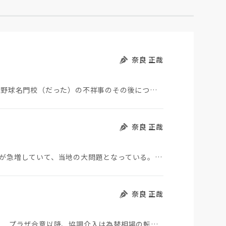
奈良 正哉
夏の甲子園が始まった。その裏側で、広陵やPLなど野球名門校（だった）の不祥事のその後について、「熱…
奈良 正哉
モロッコから地続きのスペインの飛び地へ不法移民が急増していて、当地の大問題となっている。「海を泳い…
奈良 正哉
日米が協調介入に踏み切った。円は急騰している。 プラザ合意以降、協調介入は為替相場の転機になって…