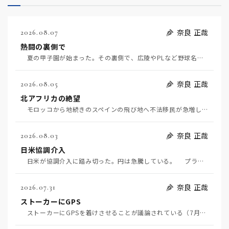
奈良 正哉
2026.08.07
熱闘の裏側で
夏の甲子園が始まった。その裏側で、広陵やPLなど野球名門校（だった）の不祥事のその後について、「熱…
奈良 正哉
2026.08.05
北アフリカの絶望
モロッコから地続きのスペインの飛び地へ不法移民が急増していて、当地の大問題となっている。「海を泳い…
奈良 正哉
2026.08.03
日米協調介入
日米が協調介入に踏み切った。円は急騰している。 プラザ合意以降、協調介入は為替相場の転機になって…
奈良 正哉
2026.07.31
ストーカーにGPS
ストーカーにGPSを着けさせることが議論されている（7月29日日経）。反対派は「ストーカーにも人権…