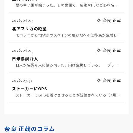
夏の甲子園が始まった。その裏側で、広陵やPLなど野球名門校（だった）の不祥事のその後について、「熱…
奈良 正哉
2026.08.05
北アフリカの絶望
モロッコから地続きのスペインの飛び地へ不法移民が急増していて、当地の大問題となっている。「海を泳い…
奈良 正哉
2026.08.03
日米協調介入
日米が協調介入に踏み切った。円は急騰している。 プラザ合意以降、協調介入は為替相場の転機になって…
奈良 正哉
2026.07.31
ストーカーにGPS
ストーカーにGPSを着けさせることが議論されている（7月29日日経）。反対派は「ストーカーにも人権…
奈良 正哉のコラム