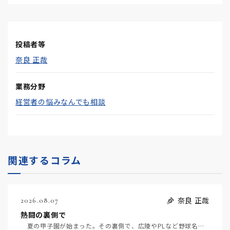
投稿者等
奈良 正哉
業務分野
経営者の悩みなんでも相談
関連するコラム
奈良 正哉
2026.08.07
熱闘の裏側で
夏の甲子園が始まった。その裏側で、広陵やPLなど野球名門校（だった）の不祥事のその後について、「熱…