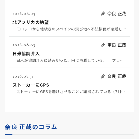
奈良 正哉
2026.08.05
北アフリカの絶望
モロッコから地続きのスペインの飛び地へ不法移民が急増していて、当地の大問題となっている。「海を泳い…
奈良 正哉
2026.08.03
日米協調介入
日米が協調介入に踏み切った。円は急騰している。 プラザ合意以降、協調介入は為替相場の転機になって…
奈良 正哉
2026.07.31
ストーカーにGPS
ストーカーにGPSを着けさせることが議論されている（7月29日日経）。反対派は「ストーカーにも人権…
奈良 正哉のコラム