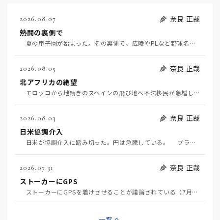
奈良 正哉
2026.08.07
熱闘の裏側で
夏の甲子園が始まった。その裏側で、広陵やPLなど野球名門校（だった）の不祥事のその後について、「熱…
奈良 正哉
2026.08.05
北アフリカの絶望
モロッコから地続きのスペインの飛び地へ不法移民が急増していて、当地の大問題となっている。「海を泳い…
奈良 正哉
2026.08.03
日米協調介入
日米が協調介入に踏み切った。円は急騰している。 プラザ合意以降、協調介入は為替相場の転機になって…
奈良 正哉
2026.07.31
ストーカーにGPS
ストーカーにGPSを着けさせることが議論されている（7月29日日経）。反対派は「ストーカーにも人権…
一覧へ