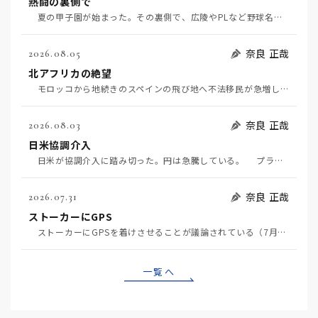
熱闘の裏側で
夏の甲子園が始まった。その裏側で、広陵やPLなど野球名門校（だった）の不祥事のその後について、「熱…
奈良 正哉
2026.08.05
北アフリカの絶望
モロッコから地続きのスペインの飛び地へ不法移民が急増していて、当地の大問題となっている。「海を泳い…
奈良 正哉
2026.08.03
日米協調介入
日米が協調介入に踏み切った。円は急騰している。 プラザ合意以降、協調介入は為替相場の転機になって…
奈良 正哉
2026.07.31
ストーカーにGPS
ストーカーにGPSを着けさせることが議論されている（7月29日日経）。反対派は「ストーカーにも人権…
一覧へ