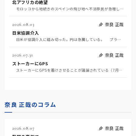
北アフリカの絶望
モロッコから地続きのスペインの飛び地へ不法移民が急増していて、当地の大問題となっている。「海を泳い…
奈良 正哉
2026.08.03
日米協調介入
日米が協調介入に踏み切った。円は急騰している。 プラザ合意以降、協調介入は為替相場の転機になって…
奈良 正哉
2026.07.31
ストーカーにGPS
ストーカーにGPSを着けさせることが議論されている（7月29日日経）。反対派は「ストーカーにも人権…
奈良 正哉のコラム
奈良 正哉
2026.08.07