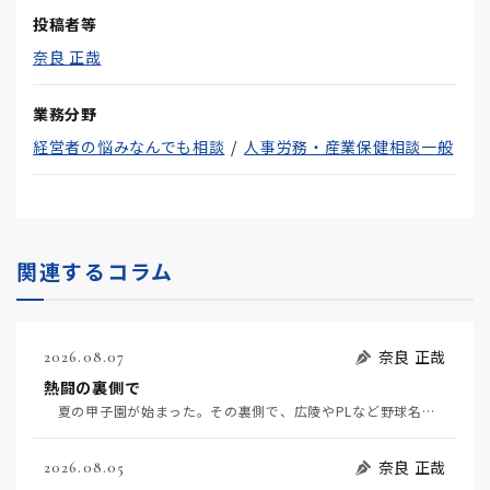
投稿者等
奈良 正哉
業務分野
経営者の悩みなんでも相談
人事労務・産業保健相談一般
関連するコラム
奈良 正哉
2026.08.07
熱闘の裏側で
夏の甲子園が始まった。その裏側で、広陵やPLなど野球名門校（だった）の不祥事のその後について、「熱…
奈良 正哉
2026.08.05