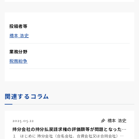
投稿者等
橋本 浩史
業務分野
税務紛争
関連するコラム
橋本 浩史
2025.05.22
持分会社の持分払戻請求権の評価額等が問題となった事例 ～名古屋地裁令和６年６月２２日判決TAINS Z８８８-２７２０～
１ はじめに 持分会社（合名会社、合資会社又は合同会社）の社員は、死亡によって退社し（会社法６０７条…