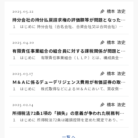
橋本 浩史
2025.05.22
持分会社の持分払戻請求権の評価額等が問題となった事例 ～名古屋地裁令和６年６月２２日判決TAINS Z８８８-２７２０～
１ はじめに 持分会社（合名会社、合資会社又は合同会社）の社員は、死亡によって退社し（会社法６０７条…
橋本 浩史
2025.04.10
有限責任事業組合の組合員に対する課税関係が問題となった事例 ～東京地裁令和６年２月１６日判決TAINS Z888-2712（確定）～
１ はじめに 有限責任事業組合（ＬＬＰ）とは、構成員全員が無限責任を負う民法組合の特例として、「有…
橋本 浩史
2025.03.17
Ｍ＆Ａに係るデューデリジェンス費用が有価証券の取得価額に含まれるか否かが争われた事例 ～国税不服審判所令和6年1月24日裁決～
１ はじめに 株式取得などによるＭ＆Ａにおいて、買収側が対象企業の価値やリスク等を事前に調査するこ…
橋本 浩史
2025.02.14
所得税法72条1項の「損失」の意義が争われた税務判決 ～東京地裁令和6年1月23日判決～
１ はじめに 所得税法72条は雑損控除を定めた規定であり、同条1項は、居住者又はその者と生計を一にす…
一覧へ