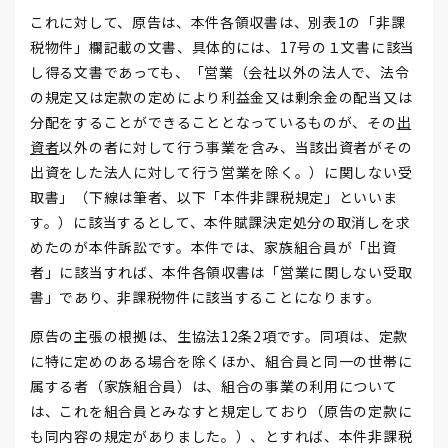
これに対して、原告は、本件各領収書は、別表1の「非課
税物件」欄記載の文書、具体的には、17号の１文書に該当
し得る文書であっても、「営業（会社以外の法人で、法令
の規定又は定款の定めにより利益金又は剰余金の配当又は
分配をすることができることとなっているものが、その
出
資者
以外の者に対して行う事業を含み、当該出資者がその
出資をした法人に対して行う営業を除く。）に関しない受
取書」（下線は筆者、以下「本件非課税規定」といいま
す。）に該当するとして、本件賦課決定処分の取消しを求
めたのが本件訴訟です。本件では、家族組合員が「出資
者」に該当すれば、本件各領収書は「営業に関しない受取
書」であり、非課税物件に該当することになります。
原告の主張の根拠は、生協法12条2項です。同項は、定款
に特に定めのある場合を除くほか、組合員と同一の世帯に
属する者（家族組合員）は、組合の事業の利用について
は、これを組合員とみなすと規定しており（原告の定款に
も同内容の規定がありました。）、とすれば、本件非課税