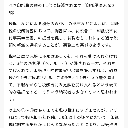
べき印紙税の額の1.1倍に軽減されます（印紙税法20条2
項）。
税理士などによる複数のWEB上の記事などによれば、印紙
税の税務調査において、調査官は、納税者に「印紙税不納
付事実申出書」の提出を促し、納税者もこれによる過怠税
額の軽減を選択することが、実務上の実態のようです。
税務当局の見解に不服はあっても、それを受け入れなけれ
ば、3倍の過怠税（ペナルティ）が課される一方、それを
受け入れて、印紙税不納付事実申出書を提出すれば、過怠
税が1.1倍に軽減される、この3倍と1.1倍という差を考え
て、不服ながらも税務当局の見解を受け入れるという現実
的な選択をする、そういう納税者も少なくないと思われま
す。
以上の①～③はあくまでも私の推測にすぎませんが、いず
れにしても昭和42年以降、50年以上の期間において、印紙
税に関する争訟がほとんどなかったことにより、印紙税法