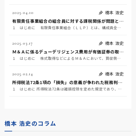
橋本 浩史
2025.04.10
有限責任事業組合の組合員に対する課税関係が問題となった事例 ～東京地裁令和６年２月１６日判決TAINS Z888-2712（確定）～
１ はじめに 有限責任事業組合（ＬＬＰ）とは、構成員全員が無限責任を負う民法組合の特例として、「有…
橋本 浩史
2025.03.17
Ｍ＆Ａに係るデューデリジェンス費用が有価証券の取得価額に含まれるか否かが争われた事例 ～国税不服審判所令和6年1月24日裁決～
１ はじめに 株式取得などによるＭ＆Ａにおいて、買収側が対象企業の価値やリスク等を事前に調査するこ…
橋本 浩史
2025.02.14
所得税法72条1項の「損失」の意義が争われた税務判決 ～東京地裁令和6年1月23日判決～
１ はじめに 所得税法72条は雑損控除を定めた規定であり、同条1項は、居住者又はその者と生計を一にす…
橋本 浩史のコラム