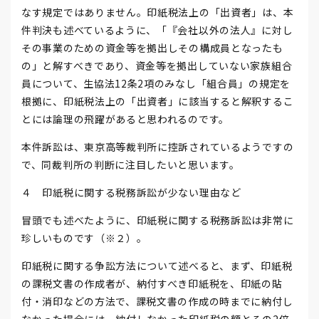
なす規定ではありません。印紙税法上の「出資者」は、本
件判決も述べているように、「『会社以外の法人』に対し
その事業のための資金等を拠出しその構成員となったも
の」と解すべきであり、資金等を拠出していない家族組合
員について、生協法12条2項のみなし「組合員」の規定を
根拠に、印紙税法上の「出資者」に該当すると解釈するこ
とには論理の飛躍があると思われるのです。
本件訴訟は、東京高等裁判所に控訴されているようですの
で、同裁判所の判断に注目したいと思います。
４ 印紙税に関する税務訴訟が少ない理由など
冒頭でも述べたように、印紙税に関する税務訴訟は非常に
珍しいものです（※２）。
印紙税に関する争訟方法について述べると、まず、印紙税
の課税文書の作成者が、納付すべき印紙税を、印紙の貼
付・消印などの方法で、課税文書の作成の時までに納付し