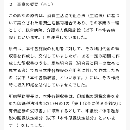
２ 事案の概要（※１）
この訴訟の原告は、消費生活協同組合法（生協法）に基づ
いて設立された消費生活協同組合であり、その事業の一環
として、総合病院、介護老人保険施設（以下「本件各施
設」といいます。）を運営していました。
原告は、本件各施設の利用者に対して、その利用代金の領
収書を作成し、交付していましたが、ある一定の期間に作
成した領収書のうち、
家族組合員
（組合員と同一の世帯に
属する者）である本件各施設の利用者に対して作成したも
の（以下「本件各領収書」といいます。）には、その作成
時に収入印紙を貼付していませんでした。
所轄税務署長は、本件各領収書は、印紙税の課税文書を定
めた印紙税法別表1の17号の1の「売上代金に係る金銭又は
有価証券の受取書」に該当するとして、印紙税に係る過怠
税の賦課決定処分（以下「本件賦課決定処分」といいま
す。）をしました。