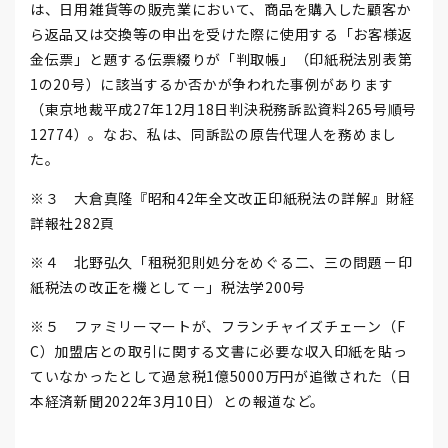
は、日用雑貨等の販売業において、商品を購入した顧客か
ら返品又は交換等の申出を受けた際に使用する「お客様返
金伝票」と題する伝票綴りが「判取帳」（印紙税法別表第
1の20号）に該当するか否かが争われた事例があります
（東京地裁平成27年12月18日判決税務訴訟資料265号順号
12774）。なお、私は、同訴訟の原告代理人を務めまし
た。
※３ 大倉真隆『昭和42年全文改正印紙税法の詳解』財経
詳報社282頁
※４ 北野弘久「租税犯則処分をめぐる二、三の問題－印
紙税法の改正を機として－」税法学200号
※５ ファミリーマートが、フランチャイズチェーン（F
C）加盟店との取引に関する文書に必要な収入印紙を貼っ
ていなかったとして過怠税1億5000万円が追徴された（日
本経済新聞2022年3月10日）との報道など。