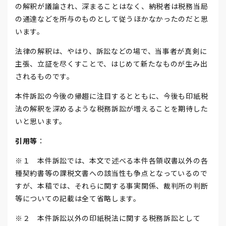
の解釈が議論され、深まることはなく、納税者は税務当局
の通達などを所与のものとして従うほかなかったのだと思
います。
法律の解釈は、やはり、訴訟などの場で、当事者が真剣に
主張、立証を尽くすことで、はじめて新たなものが生み出
されるものです。
本件訴訟の今後の帰趨に注目するとともに、今後も印紙税
法の解釈を深めるような税務訴訟が増えることを期待した
いと思います。
引用等
：
※１ 本件訴訟では、本文で述べる本件各領収書以外の各
種契約書等の課税文書への該当性も争点となっているので
すが、本稿では、それらに関する事実関係、裁判所の判断
等についての記載は全て省略します。
※２ 本件訴訟以外の印紙税法に関する税務訴訟として