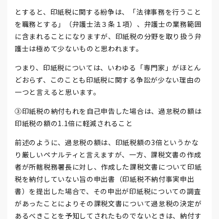
とすると、印紙税に関する紛争は、「法律事務を行うこと
を職務とする」（弁護士法３条１項）、弁護士の業務範囲
に含まれることになりますが、印紙税の分野を取り扱う弁
護士は極めて少ないものと思われます。
つまり、印紙税については、いわゆる「専門家」がほとん
どおらず、このことも印紙税に関する争訟が少ない理由の
一つと言えると思います。
③印紙税の納付もれを自己申告した場合は、過怠税の額は
印紙税の額の1.1倍に軽減されること
前述のように、過怠税の額は、印紙税額の3倍というかな
り厳しいペナルティと言えますが、一方、課税文書の作成
者が所轄税務署長に対し、作成した課税文書について印紙
税を納付していない旨の申出書（印紙税不納付事実申出
書）を提出した場合で、その申出が印紙税についての調査
があったことによりその課税文書について過怠税の決定が
あるべきことを予知してされたものでないときは、納付す