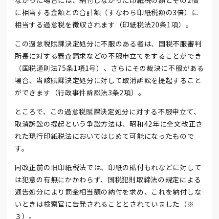
なかった場合には、納付しなかった印紙税の額とその2倍
に相当する金額との合計額（すなわち印紙税額の3倍）に
相当する過怠税を徴収されます（印紙税法20条1項）。
この過怠税賦課決定処分に不服のある者は、国税不服審判
所長に対する審査請求などの不服申立てをすることができ
（国税通則法75条1項1号）、さらにその裁決に不服がある
場合、当該賦課決定処分に対して取消訴訟を提起すること
ができます（行政事件訴訟法3条2項）。
ところで、この過怠税賦課決定処分に対する不服申立て、
取消訴訟の提起という争訟方法は、昭和42年に全文改正さ
れた現行印紙税法においてはじめて可能になったもので
す。
同改正前の旧印紙税法では、印紙の貼付もれなどに対して
は犯意の有無にかかわらず、国税犯則取締法の規定による
通告処分により罰金相当額の納付を求め、これを納付しな
いときは検察官に告発されることとされていました（※
３）。