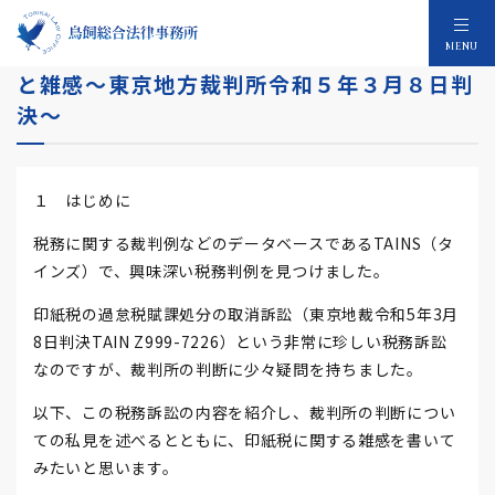
非常に珍しい印紙税に関する税務判例の紹介
MENU
と雑感～東京地方裁判所令和５年３月８日判
決～
１ はじめに
税務に関する裁判例などのデータベースであるTAINS（タ
インズ）で、興味深い税務判例を見つけました。
印紙税の過怠税賦課処分の取消訴訟（東京地裁令和5年3月
8日判決TAIN Z999-7226）という非常に珍しい税務訴訟
なのですが、裁判所の判断に少々疑問を持ちました。
以下、この税務訴訟の内容を紹介し、裁判所の判断につい
ての私見を述べるとともに、印紙税に関する雑感を書いて
みたいと思います。