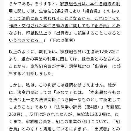
らかである。そうすると、
家族組合員は、本件各施設の利
用に関しては、生協法
12
条
2
項により『組合員』そのもの
として法的に取り扱われることとなるから、これに伴って
作成・交付された本件各領収書に関しても『組合員』とみ
なされ、印紙税法上の『出資者』に該当することになると
いうべきである。
」（下線は筆者）
以上のように、裁判所は、家族組合員は生協法12条2項に
より、組合の事業の利用に関しては、組合員とみなされる
ことから、家族組合員が本件非課税規定の「出資者」に該
当すると判断しました。
しかし、私は、この判断には疑問を禁じえません。確か
に、法令用語としての「みなす」とは、「本来異なるもの
を法令上一定の法律関係につき同一なものとして認定して
しまうこと」であり（『法律学小辞典（第4版）』有斐閣1
260頁）、反証は許されませんが、生協法12条2項は、あ
くまで、家族組合員を、組合の事業の利用について、「組
合員」とみなすと規定しているにすぎず、「出資者」とみ