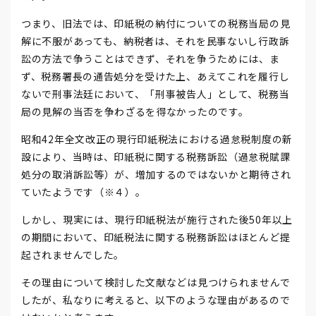
つまり、旧法では、印紙税の納付についての税務当局の見
解に不服があっても、納税者は、それを民事ないし行政訴
訟の方法で争うことはできず、それを争うためには、ま
ず、税務署長の通告処分を受けた上、あえてこれを履行し
ないで刑事法廷において、「刑事被告人」として、税務当
局の見解の当否を争わざるを得なかったのです。
昭和42年全文改正の現行印紙税法における過怠税制度の新
設により、当時は、印紙税に関する税務訴訟（過怠税賦課
処分の取消訴訟等）が、増加するのではないかと期待され
ていたようです（※４）。
しかし、現実には、現行印紙税法が施行された後50年以上
の期間において、印紙税法に関する税務訴訟はほとんど提
起されませんでした。
その理由について検討した文献などは見つけられませんで
したが、私なりに考えると、以下のような理由があるので