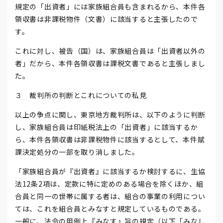
規定の「出資者」には家族組合員も含まれるから、本件各
領収書は非課税物件（文書）に該当すると主張したので
す。
これに対し、被告（国）は、家族組合員は「出資者以外の
者」だから、本件各領収書は課税文書であると主張しまし
た。
３ 裁判所の判断とこれについての私見
以上の争点に関し、東京地方裁判所は、以下のように判断
し、家族組合員は印紙税法上の「出資者」に該当するか
ら、本件各領収書は非課税物件に該当するとして、本件賦
課決定処分の一部を取り消しました。
「家族組合員が『出資者』に該当するか検討するに、生協
法12条2項は、定款に特に定めのある場合を除くほか、組
合員と同一の世帯に属する者は、組合の事業の利用につい
ては、これを組合員とみなすと規定しているものである。
一般に、法令の用例上『みなす』旨の規定（以下「みなし