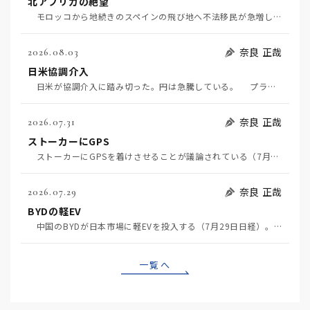
北アフリカの絶望
モロッコから地続きのスペインの飛び地へ不法移民が急増していて、当地の大問題となっている。「海を泳い…
奈良 正哉
2026.08.03
日米協調介入
日米が協調介入に踏み切った。円は急騰している。 プラザ合意以降、協調介入は為替相場の転機になって…
奈良 正哉
2026.07.31
ストーカーにGPS
ストーカーにGPSを着けさせることが議論されている（7月29日日経）。反対派は「ストーカーにも人権…
奈良 正哉
2026.07.29
BYDの軽EV
中国のBYDが日本市場に軽EVを投入する（7月29日日経）。この報道について思うこと3つ。 一つ…
一覧へ