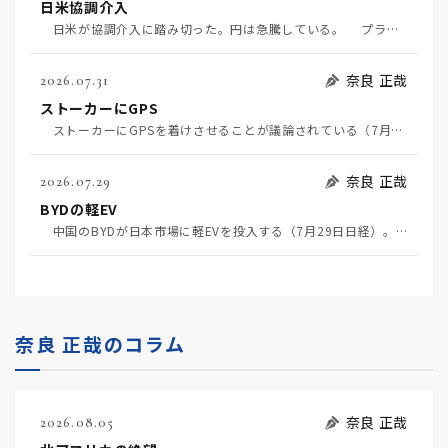
日米協調介入
日米が協調介入に踏み切った。円は急騰している。 プラザ合意以降、協調介入は為替相場の転機になって…
奈良 正哉
2026.07.31
ストーカーにGPS
ストーカーにGPSを着けさせることが議論されている（7月29日日経）。反対派は「ストーカーにも人権…
奈良 正哉
2026.07.29
BYDの軽EV
中国のBYDが日本市場に軽EVを投入する（7月29日日経）。この報道について思うこと3つ。 一つ…
奈良 正哉のコラム
奈良 正哉
2026.08.05