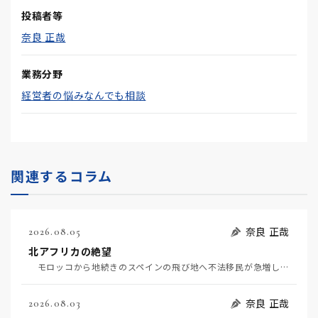
投稿者等
奈良 正哉
業務分野
経営者の悩みなんでも相談
関連するコラム
奈良 正哉
2026.08.05
北アフリカの絶望
モロッコから地続きのスペインの飛び地へ不法移民が急増していて、当地の大問題となっている。「海を泳い…
奈良 正哉
2026.08.03