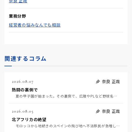
奈良 正哉
業務分野
経営者の悩みなんでも相談
関連するコラム
奈良 正哉
2026.08.07
熱闘の裏側で
夏の甲子園が始まった。その裏側で、広陵やPLなど野球名門校（だった）の不祥事のその後について、「熱…
奈良 正哉
2026.08.05
北アフリカの絶望
モロッコから地続きのスペインの飛び地へ不法移民が急増していて、当地の大問題となっている。「海を泳い…