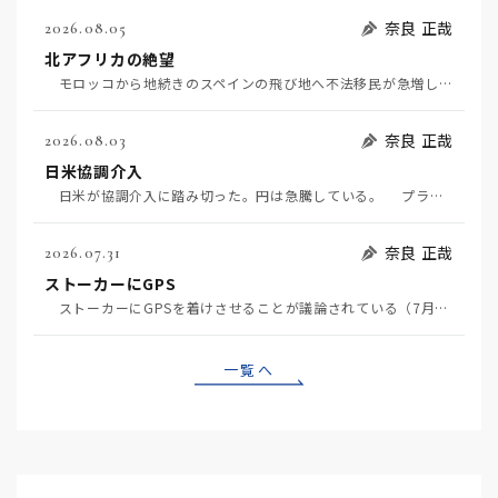
奈良 正哉
2026.08.05
北アフリカの絶望
モロッコから地続きのスペインの飛び地へ不法移民が急増していて、当地の大問題となっている。「海を泳い…
奈良 正哉
2026.08.03
日米協調介入
日米が協調介入に踏み切った。円は急騰している。 プラザ合意以降、協調介入は為替相場の転機になって…
奈良 正哉
2026.07.31
ストーカーにGPS
ストーカーにGPSを着けさせることが議論されている（7月29日日経）。反対派は「ストーカーにも人権…
一覧へ