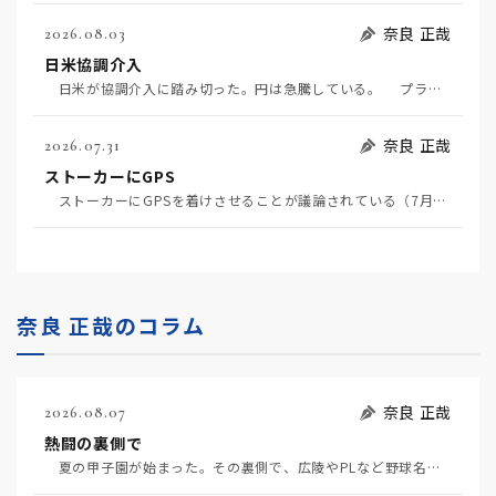
奈良 正哉
2026.08.03
日米協調介入
日米が協調介入に踏み切った。円は急騰している。 プラザ合意以降、協調介入は為替相場の転機になって…
奈良 正哉
2026.07.31
ストーカーにGPS
ストーカーにGPSを着けさせることが議論されている（7月29日日経）。反対派は「ストーカーにも人権…
奈良 正哉のコラム
奈良 正哉
2026.08.07
熱闘の裏側で
夏の甲子園が始まった。その裏側で、広陵やPLなど野球名門校（だった）の不祥事のその後について、「熱…