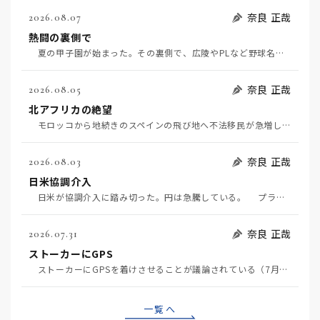
奈良 正哉
2026.08.07
熱闘の裏側で
夏の甲子園が始まった。その裏側で、広陵やPLなど野球名門校（だった）の不祥事のその後について、「熱…
奈良 正哉
2026.08.05
北アフリカの絶望
モロッコから地続きのスペインの飛び地へ不法移民が急増していて、当地の大問題となっている。「海を泳い…
奈良 正哉
2026.08.03
日米協調介入
日米が協調介入に踏み切った。円は急騰している。 プラザ合意以降、協調介入は為替相場の転機になって…
奈良 正哉
2026.07.31
ストーカーにGPS
ストーカーにGPSを着けさせることが議論されている（7月29日日経）。反対派は「ストーカーにも人権…
一覧へ