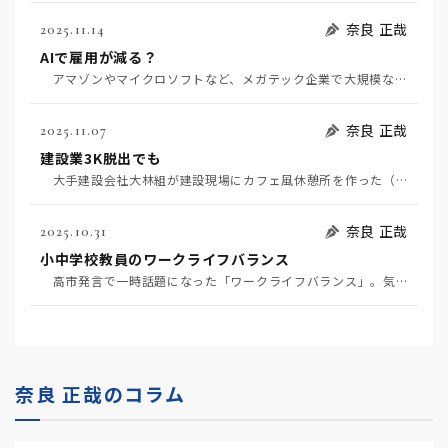
奈良 正哉
2025.11.14
AIで雇用が減る？
アマゾンやマイクロソフトなど、メガテック企業で大規模な人員削減が相次いでいる。AIによりエンジニア…
奈良 正哉
2025.11.07
建設業3K脱出でも
大手建設会社大林組が建設現場にカフェ風休憩所を作った（11月6日日経）。建設業界の3K（きつい、汚…
奈良 正哉
2025.10.31
小中学校教員のワークライフバランス
高市発言で一時話題になった「ワークライフバランス」。気力・体力・使命感のある自発的労働はこんな建前…
奈良 正哉のコラム