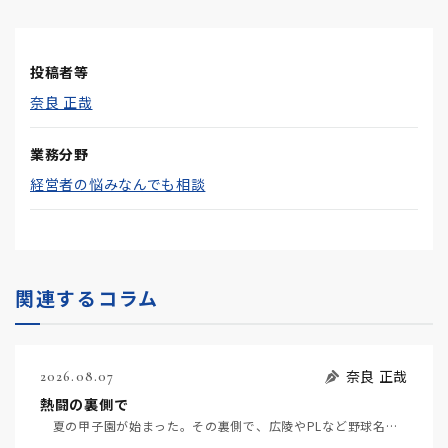
投稿者等
奈良 正哉
業務分野
経営者の悩みなんでも相談
関連するコラム
奈良 正哉
2026.08.07
熱闘の裏側で
夏の甲子園が始まった。その裏側で、広陵やPLなど野球名門校（だった）の不祥事のその後について、「熱…