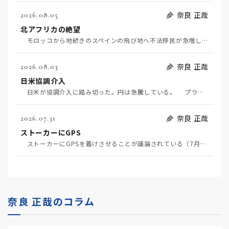
奈良 正哉
2026.08.05
北アフリカの絶望
モロッコから地続きのスペインの飛び地へ不法移民が急増していて、当地の大問題となっている。「海を泳い…
奈良 正哉
2026.08.03
日米協調介入
日米が協調介入に踏み切った。円は急騰している。 プラザ合意以降、協調介入は為替相場の転機になって…
奈良 正哉
2026.07.31
ストーカーにGPS
ストーカーにGPSを着けさせることが議論されている（7月29日日経）。反対派は「ストーカーにも人権…
奈良 正哉のコラム