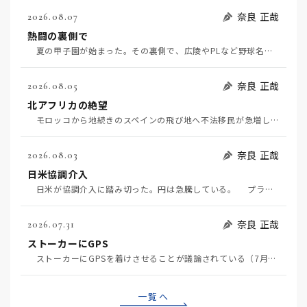
奈良 正哉
2026.08.07
熱闘の裏側で
夏の甲子園が始まった。その裏側で、広陵やPLなど野球名門校（だった）の不祥事のその後について、「熱…
奈良 正哉
2026.08.05
北アフリカの絶望
モロッコから地続きのスペインの飛び地へ不法移民が急増していて、当地の大問題となっている。「海を泳い…
奈良 正哉
2026.08.03
日米協調介入
日米が協調介入に踏み切った。円は急騰している。 プラザ合意以降、協調介入は為替相場の転機になって…
奈良 正哉
2026.07.31
ストーカーにGPS
ストーカーにGPSを着けさせることが議論されている（7月29日日経）。反対派は「ストーカーにも人権…
一覧へ