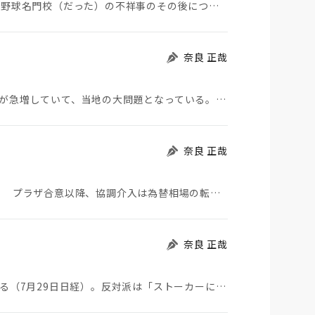
夏の甲子園が始まった。その裏側で、広陵やPLなど野球名門校（だった）の不祥事のその後について、「熱…
奈良 正哉
モロッコから地続きのスペインの飛び地へ不法移民が急増していて、当地の大問題となっている。「海を泳い…
奈良 正哉
日米が協調介入に踏み切った。円は急騰している。 プラザ合意以降、協調介入は為替相場の転機になって…
奈良 正哉
ストーカーにGPSを着けさせることが議論されている（7月29日日経）。反対派は「ストーカーにも人権…