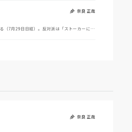
奈良 正哉
ストーカーにGPSを着けさせることが議論されている（7月29日日経）。反対派は「ストーカーにも人権…
奈良 正哉