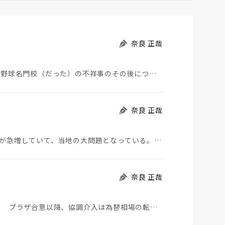
奈良 正哉
夏の甲子園が始まった。その裏側で、広陵やPLなど野球名門校（だった）の不祥事のその後について、「熱…
奈良 正哉
モロッコから地続きのスペインの飛び地へ不法移民が急増していて、当地の大問題となっている。「海を泳い…
奈良 正哉
日米が協調介入に踏み切った。円は急騰している。 プラザ合意以降、協調介入は為替相場の転機になって…