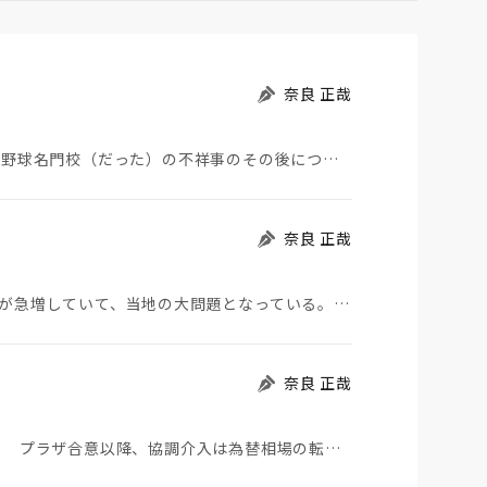
奈良 正哉
夏の甲子園が始まった。その裏側で、広陵やPLなど野球名門校（だった）の不祥事のその後について、「熱…
奈良 正哉
モロッコから地続きのスペインの飛び地へ不法移民が急増していて、当地の大問題となっている。「海を泳い…
奈良 正哉
日米が協調介入に踏み切った。円は急騰している。 プラザ合意以降、協調介入は為替相場の転機になって…