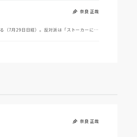
奈良 正哉
ストーカーにGPSを着けさせることが議論されている（7月29日日経）。反対派は「ストーカーにも人権…
奈良 正哉