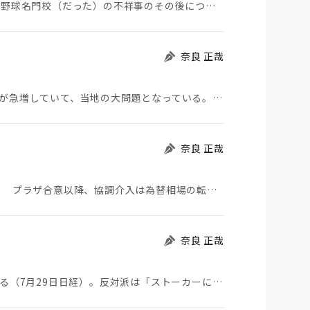
夏の甲子園が始まった。その裏側で、広陵やPLなど野球名門校（だった）の不祥事のその後について、「熱…
奈良 正哉
モロッコから地続きのスペインの飛び地へ不法移民が急増していて、当地の大問題となっている。「海を泳い…
奈良 正哉
日米が協調介入に踏み切った。円は急騰している。 プラザ合意以降、協調介入は為替相場の転機になって…
奈良 正哉
ストーカーにGPSを着けさせることが議論されている（7月29日日経）。反対派は「ストーカーにも人権…