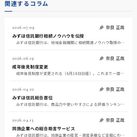
関連するコラム
奈良 正哉
2026.07.09
みずほ信託銀行相続ノウハウを伝授
みずほ信託銀行は、地域金融機関に相続関連ノウハウ取得のためのサブスクサービスを提供する。 ゼロ金…
奈良 正哉
2026.06.19
成年後見制度変更
成年後見制度が変更される（6月18日日経）。これまで一度後見人が就くと終身だったのが、途中でやめら…
奈良 正哉
2026.04.22
みずほ信託総合首位
みずほ信託銀行は、商品力や使いやすさによる評価ランキングで初の総合首位となった。（4月22日日経評…
奈良 正哉
2026.04.13
同族企業への総合助言サービス
みずほ信託銀行は、同族企業の経営・資産承継など全般にわたる助言サービスを開始する（4月7日日経）。…