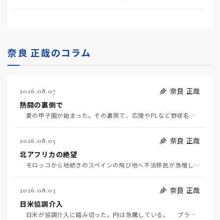
奈良 正哉のコラム
奈良 正哉
2026.08.07
熱闘の裏側で
夏の甲子園が始まった。その裏側で、広陵やPLなど野球名門校（だった）の不祥事のその後について、「熱…
奈良 正哉
2026.08.05
北アフリカの絶望
モロッコから地続きのスペインの飛び地へ不法移民が急増していて、当地の大問題となっている。「海を泳い…
奈良 正哉
2026.08.03
日米協調介入
日米が協調介入に踏み切った。円は急騰している。 プラザ合意以降、協調介入は為替相場の転機になって…