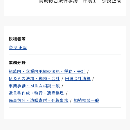
鳥飼総合法律事務 弁護士 奈良正哉
投稿者等
奈良 正哉
業務分野
親族内・企業内承継の法務・税務・会計
Ｍ＆Ａの法務・税務・会計
円満会社清算
事業承継・Ｍ＆Ａ相談一般
遺言書作成・執行・遺産整理
民事信託・遺贈寄附・死後事務
相続相談一般