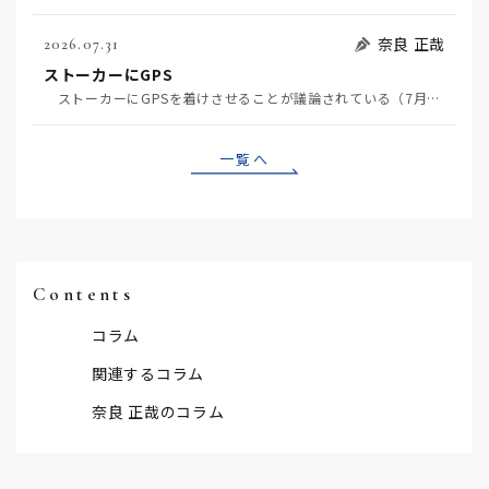
奈良 正哉
2026.07.31
ストーカーにGPS
ストーカーにGPSを着けさせることが議論されている（7月29日日経）。反対派は「ストーカーにも人権…
一覧へ
Contents
コラム
関連するコラム
奈良 正哉のコラム