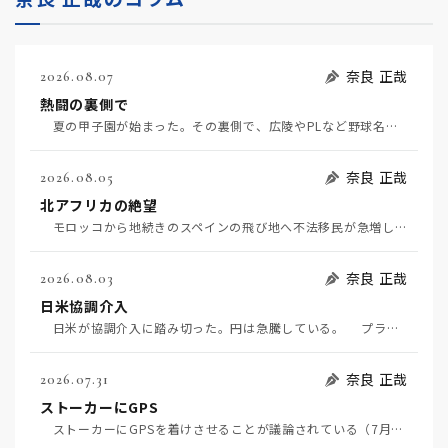
奈良 正哉
2026.08.07
熱闘の裏側で
夏の甲子園が始まった。その裏側で、広陵やPLなど野球名門校（だった）の不祥事のその後について、「熱…
奈良 正哉
2026.08.05
北アフリカの絶望
モロッコから地続きのスペインの飛び地へ不法移民が急増していて、当地の大問題となっている。「海を泳い…
奈良 正哉
2026.08.03
日米協調介入
日米が協調介入に踏み切った。円は急騰している。 プラザ合意以降、協調介入は為替相場の転機になって…
奈良 正哉
2026.07.31
ストーカーにGPS
ストーカーにGPSを着けさせることが議論されている（7月29日日経）。反対派は「ストーカーにも人権…