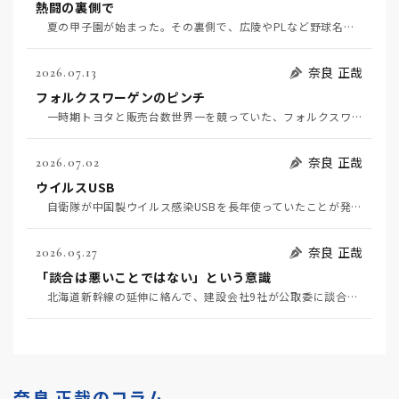
熱闘の裏側で
夏の甲子園が始まった。その裏側で、広陵やPLなど野球名門校（だった）の不祥事のその後について、「熱…
奈良 正哉
2026.07.13
フォルクスワーゲンのピンチ
一時期トヨタと販売台数世界一を競っていた、フォルクスワーゲンの経営がピンチだ（7月11日日経）。そ…
奈良 正哉
2026.07.02
ウイルスUSB
自衛隊が中国製ウイルス感染USBを長年使っていたことが発覚して問題になっている（7月2日日経）。筆…
奈良 正哉
2026.05.27
「談合は悪いことではない」という意識
北海道新幹線の延伸に絡んで、建設会社9社が公取委に談合を疑われている（5月20日日経）。 談合と…
奈良 正哉のコラム